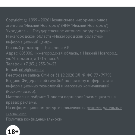
Copyright © 1999—2026 Независимое информационное
агентство "Нижний Новгород" (НИА "Нижний Новгород")
Учредитель — Государственное автономное учреждение
Нижегородской области «
Нижегородский областной
информационный центр
»
Главный редактор — Назарова А.В.
Адрес: 603006, Нижегородская область, г. Нижний Новгород.
ул. М.Горького, д.151Б, пом. 5
Телефон: +7 (831) 233-94-53
E-mail:
info@niann.ru
Реестровая запись СМИ от 31.12.2020 ЭЛ № ФС 77 - 79798.
Выдано Федеральной службой по надзору в сфере связи,
информационных технологий и массовых коммуникаций
(Роскомнадзор).
Материалы в рубрике "Новости партнеров" размещаются на
правах рекламы.
На информационном ресурсе применяются
рекомендательные
технологии
.
Политика конфиденциальности
18+