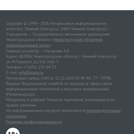
Copyright © 1999—2026 Независимое информационное
агентство "Нижний Новгород" (НИА "Нижний Новгород")
Учредитель — Государственное автономное учреждение
Нижегородской области «
Нижегородский областной
информационный центр
»
Главный редактор — Назарова А.В.
Адрес: 603006, Нижегородская область, г. Нижний Новгород.
ул. М.Горького, д.151Б, пом. 5
Телефон: +7 (831) 233-94-53
E-mail:
info@niann.ru
Реестровая запись СМИ от 31.12.2020 ЭЛ № ФС 77 - 79798.
Выдано Федеральной службой по надзору в сфере связи,
информационных технологий и массовых коммуникаций
(Роскомнадзор).
Материалы в рубрике "Новости партнеров" размещаются на
правах рекламы.
На информационном ресурсе применяются
рекомендательные
технологии
.
Политика конфиденциальности