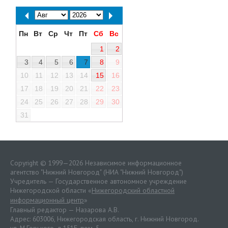
Пн
Вт
Ср
Чт
Пт
Сб
Вс
1
2
3
4
5
6
7
8
9
10
11
12
13
14
15
16
17
18
19
20
21
22
23
24
25
26
27
28
29
30
31
Copyright © 1999—2026 Независимое информационное
агентство "Нижний Новгород" (НИА "Нижний Новгород")
Учредитель — Государственное автономное учреждение
Нижегородской области «
Нижегородский областной
информационный центр
»
Главный редактор — Назарова А.В.
Адрес: 603006, Нижегородская область, г. Нижний Новгород.