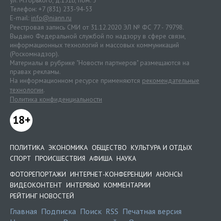
ул. М.Горького, д.151Б, пом. 5
Телефон: +7 (831) 233-94-53
E-mail:
info@niann.ru
Реестровая запись СМИ от 31.12.2020 ЭЛ № ФС 77 - 79798.
Выдано Федеральной службой по надзору в сфере связи,
информационных технологий и массовых коммуникаций
(Роскомнадзор).
Материалы в рубрике "Новости партнеров" размещаются на
правах рекламы.
На информационном ресурсе применяются
рекомендательные
технологии
.
Политика конфиденциальности
18+
ПОЛИТИКА
ЭКОНОМИКА
ОБЩЕСТВО
КУЛЬТУРА И ОТДЫХ
СПОРТ
ПРОИСШЕСТВИЯ
АФИША
НАУКА
ФОТОРЕПОРТАЖИ
ИНТЕРНЕТ-КОНФЕРЕНЦИИ
АНОНСЫ
ВИДЕОКОНТЕНТ
ИНТЕРВЬЮ
КОММЕНТАРИИ
РЕЙТИНГ НОВОСТЕЙ
Главная
Подписка
Поиск
RSS
Печатная версия