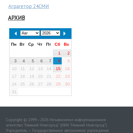
Аграгетор 24СМИ
АРХИВ
Пн
Вт
Ср
Чт
Пт
Сб
Вс
1
2
3
4
5
6
7
8
9
10
11
12
13
14
15
16
17
18
19
20
21
22
23
24
25
26
27
28
29
30
31
Copyright © 1999—2026 Независимое информационное
агентство "Нижний Новгород" (НИА "Нижний Новгород")
Учредитель — Государственное автономное учреждение