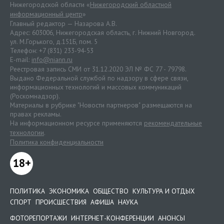
Нижегородской области «
Нижегородский областной
информационный центр
»
Главный редактор — Назарова А.В.
Адрес: 603006, Нижегородская область, г. Нижний Новгород.
ул. М.Горького, д.151Б, пом. 5
Телефон: +7 (831) 233-94-53
E-mail:
info@niann.ru
Реестровая запись СМИ от 31.12.2020 ЭЛ № ФС 77 - 79798.
Выдано Федеральной службой по надзору в сфере связи,
информационных технологий и массовых коммуникаций
(Роскомнадзор).
Материалы в рубрике "Новости партнеров" размещаются на
правах рекламы.
На информационном ресурсе применяются
рекомендательные
технологии
.
Политика конфиденциальности
18+
ПОЛИТИКА
ЭКОНОМИКА
ОБЩЕСТВО
КУЛЬТУРА И ОТДЫХ
СПОРТ
ПРОИСШЕСТВИЯ
АФИША
НАУКА
ФОТОРЕПОРТАЖИ
ИНТЕРНЕТ-КОНФЕРЕНЦИИ
АНОНСЫ