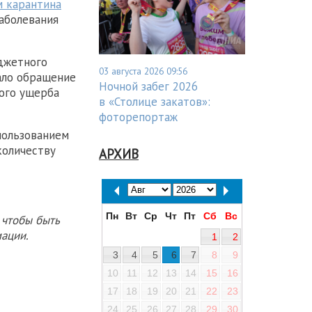
 карантина
аболевания
джетного
03 августа 2026 09:56
ало обращение
Ночной забег 2026
ого ущерба
в «Столице закатов»:
фоторепортаж
пользованием
количеству
АРХИВ
Пн
Вт
Ср
Чт
Пт
Сб
Вс
 чтобы быть
ации.
1
2
3
4
5
6
7
8
9
10
11
12
13
14
15
16
17
18
19
20
21
22
23
24
25
26
27
28
29
30