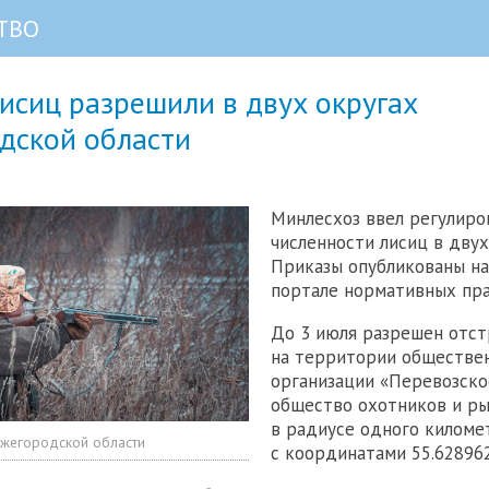
ТВО
исиц разрешили в двух округах
дской области
Минлесхоз ввел регулиро
численности лисиц в двух
Приказы опубликованы н
портале нормативных пра
До 3 июля разрешен отс
на территории обществе
организации «Перевозско
общество охотников и р
в радиусе одного киломе
жегородской области
с координатами 55.628962