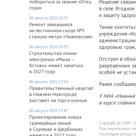
побороться за звание «Отец
Решение связан
года»
в селе Ягодное
и защиту здоро
06 августа 2026 18:57
Ремонт завершился
Также охотитьс
на лестничном сходе №5
учреждения «Кс
станции метро «Чкаловская»
администрации.
здоровью гражд
06 августа 2026 18:33
Строительство линии
Отстрел в обои
электрички «Мыза —
Кстово» может начаться
разрешённых за
в 2027 году
особей не уста
06 августа 2026 17:54
Ранее сообщало
Правительственный квартал
в Нижнем Новгороде
У НИА «Нижний 
выставят на торги осенью
в курсе главны
06 августа 2026 17:47
Проектирование новых
трамвайных линий
Copyright © 1999—2
При перепечатке ги
в Сормове и Щербинках
Настоящий ресурс 
начнется в 2027 году