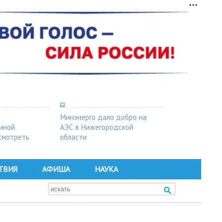
Минэнерго дало добро на
синой
АЭС в Нижегородской
осмотреть
области
ТВИЯ
АФИША
НАУКА