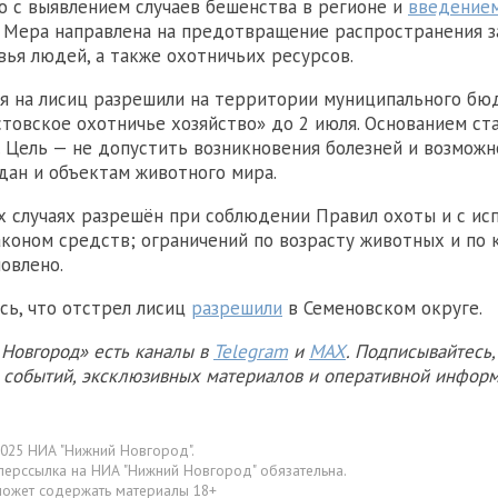
о с выявлением случаев бешенства в регионе и
введением
. Мера направлена на предотвращение распространения з
вья людей, а также охотничьих ресурсов.
я на лисиц разрешили на территории муниципального бю
товское охотничье хозяйство» до 2 июля. Основанием ст
 Цель — не допустить возникновения болезней и возможн
ан и объектам животного мира.
х случаях разрешён при соблюдении Правил охоты и с ис
коном средств; ограничений по возрасту животных и по 
новлено.
сь, что отстрел лисиц
разрешили
в Семеновском округе.
Новгород» есть каналы в
Telegram
и
MAX
. Подписывайтесь,
х событий, эксклюзивных материалов и оперативной информ
025 НИА "Нижний Новгород".
перссылка на НИА "Нижний Новгород" обязательна.
может содержать материалы 18+