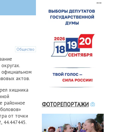
Общество
вание
 округах.
а официальном
вовых актов.
трел хищника
нной
е районное
ФОТОРЕПОРТАЖИ
ыболовов»
тра от точки
, 44.447445.