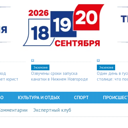
Эксклюзив
Эксклюзив
под
Озвучены сроки запуска
Один день в гу
ает юрист
канатки в Нижнем Новгороде
столице: что п
в Арзамасе
ВО
КУЛЬТУРА И ОТДЫХ
СПОРТ
ПРОИСШЕС
Комментарии
Экспертный клуб