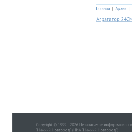
Главная
|
Архив
|
Аграгетор 24С
Copyright © 1999—2026 Независимое информационно
"Нижний Новгород" (НИА "Нижний Новгород")