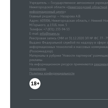
Учредитель — Государственное автономное учрежд
Нижегородской области «
Нижегородский областной
информационный центр
»
Главный редактор — Назарова А.В.
Адрес: 603006, Нижегородская область, г. Нижний Нов
М.Горького, д.151Б, пом. 5
Телефон: +7 (831) 233-94-53
E-mail:
info@niann.ru
Реестровая запись СМИ от 31.12.2020 ЭЛ № ФС 77 - 7
Выдано Федеральной службой по надзору в сфере с
информационных технологий и массовых коммуника
(Роскомнадзор).
Материалы в рубрике "Новости партнеров" размещаю
рекламы.
На информационном ресурсе применяются
рекоменд
технологии
.
Политика конфиденциальности
18+