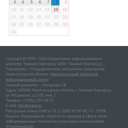
3
4
5
6
7
8
9
10
11
12
13
14
15
16
17
18
19
20
21
22
23
24
25
26
27
28
29
30
31
Copyright © 1999—2026 Независимое информационное
агентство "Нижний Новгород" (НИА "Нижний Новгород")
Учредитель — Государственное автономное учреждение
Нижегородской области «
Нижегородский областной
информационный центр
»
Главный редактор — Назарова А.В.
Адрес: 603006, Нижегородская область, г. Нижний Новгород.
ул. М.Горького, д.151Б, пом. 5
Телефон: +7 (831) 233-94-53
E-mail:
info@niann.ru
Реестровая запись СМИ от 31.12.2020 ЭЛ № ФС 77 - 79798.
Выдано Федеральной службой по надзору в сфере связи,
информационных технологий и массовых коммуникаций
(Роскомнадзор).