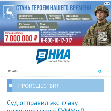
ПРОИСШЕСТВИЯ
Суд отправил экс-главу
нижегородского ГУММиД