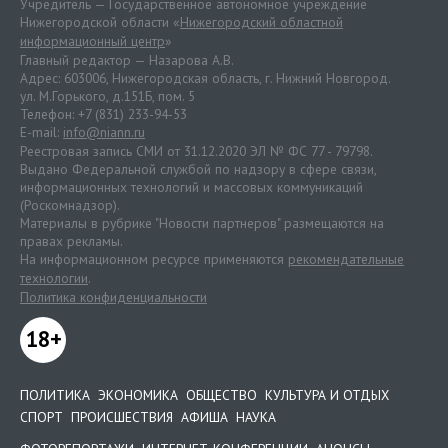
Учредитель — Государственное автономное учреждение
Нижегородской области «
Нижегородский областной
информационный центр
»
Главный редактор — Назарова А.В.
Адрес: 603006, Нижегородская область, г. Нижний Новгород.
ул. М.Горького, д.151Б, пом. 5
Телефон: +7 (831) 233-94-53
E-mail:
info@niann.ru
Реестровая запись СМИ от 31.12.2020 ЭЛ № ФС 77 - 79798.
Выдано Федеральной службой по надзору в сфере связи,
информационных технологий и массовых коммуникаций
(Роскомнадзор).
Материалы в рубрике "Новости партнеров" размещаются на
правах рекламы.
На информационном ресурсе применяются
рекомендательные
технологии
.
Политика конфиденциальности
18+
ПОЛИТИКА
ЭКОНОМИКА
ОБЩЕСТВО
КУЛЬТУРА И ОТДЫХ
СПОРТ
ПРОИСШЕСТВИЯ
АФИША
НАУКА