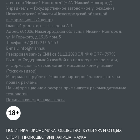
агентство "Нижний Новгород" (НИА "Нижний Новгород")
Учредитель — Государственное автономное учреждение
Нижегородской области «
Нижегородский областной
информационный центр
»
Главный редактор — Назарова А.В.
Адрес: 603006, Нижегородская область, г. Нижний Новгород.
ул. М.Горького, д.151Б, пом. 5
Телефон: +7 (831) 233-94-53
E-mail:
info@niann.ru
Реестровая запись СМИ от 31.12.2020 ЭЛ № ФС 77 - 79798.
Выдано Федеральной службой по надзору в сфере связи,
информационных технологий и массовых коммуникаций
(Роскомнадзор).
Материалы в рубрике "Новости партнеров" размещаются на
правах рекламы.
На информационном ресурсе применяются
рекомендательные
технологии
.
Политика конфиденциальности
18+
ПОЛИТИКА
ЭКОНОМИКА
ОБЩЕСТВО
КУЛЬТУРА И ОТДЫХ
СПОРТ
ПРОИСШЕСТВИЯ
АФИША
НАУКА