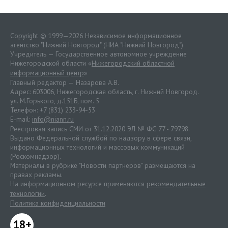
Copyright © 1999—2026 Независимое информационное
агентство "Нижний Новгород" (НИА "Нижний Новгород")
Учредитель — Государственное автономное учреждение
Нижегородской области «
Нижегородский областной
информационный центр
»
Главный редактор — Назарова А.В.
Адрес: 603006, Нижегородская область, г. Нижний Новгород.
ул. М.Горького, д.151Б, пом. 5
Телефон: +7 (831) 233-94-53
E-mail:
info@niann.ru
Реестровая запись СМИ от 31.12.2020 ЭЛ № ФС 77 - 79798.
Выдано Федеральной службой по надзору в сфере связи,
информационных технологий и массовых коммуникаций
(Роскомнадзор).
Материалы в рубрике "Новости партнеров" размещаются на
правах рекламы.
На информационном ресурсе применяются
рекомендательные
технологии
.
Политика конфиденциальности
18+