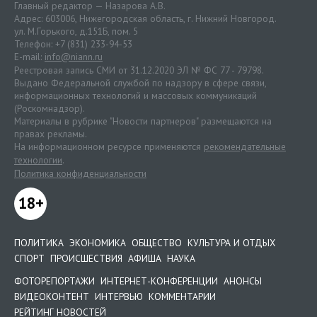
Главный редактор — Назарова А.В.
Адрес: 603006, Нижегородская область, г. Нижний Новгород.
ул. М.Горького, д.151Б, пом. 5
Телефон: +7 (831) 233-94-53
E-mail:
info@niann.ru
Реестровая запись СМИ от 31.12.2020 ЭЛ № ФС 77 - 79798.
Выдано Федеральной службой по надзору в сфере связи,
информационных технологий и массовых коммуникаций
(Роскомнадзор).
Материалы в рубрике "Новости партнеров" размещаются на
правах рекламы.
На информационном ресурсе применяются
рекомендательные
технологии
.
Политика конфиденциальности
18+
ПОЛИТИКА
ЭКОНОМИКА
ОБЩЕСТВО
КУЛЬТУРА И ОТДЫХ
СПОРТ
ПРОИСШЕСТВИЯ
АФИША
НАУКА
ФОТОРЕПОРТАЖИ
ИНТЕРНЕТ-КОНФЕРЕНЦИИ
АНОНСЫ
ВИДЕОКОНТЕНТ
ИНТЕРВЬЮ
КОММЕНТАРИИ
РЕЙТИНГ НОВОСТЕЙ