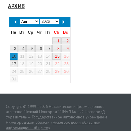
АРХИВ
Пн
Вт
Ср
Чт
Пт
Сб
Вс
1
2
3
4
5
6
7
8
9
10
11
12
13
14
15
16
17
18
19
20
21
22
23
24
25
26
27
28
29
30
31
Copyright © 1999—2026 Независимое информационное
агентство "Нижний Новгород" (НИА "Нижний Новгород")
Учредитель — Государственное автономное учреждение
Нижегородской области «
Нижегородский областной
информационный центр
»