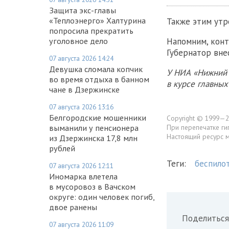
Защита экс-главы
«Теплоэнерго» Халтурина
Также этим ут
попросила прекратить
Напомним, кон
уголовное дело
Губернатор вне
07 августа 2026 14:24
Девушка сломала копчик
У НИА «Нижний 
во время отдыха в банном
в курсе главны
чане в Дзержинске
07 августа 2026 13:16
Белгородские мошенники
Copyright © 1999—2
При перепечатке ги
выманили у пенсионера
Настоящий ресурс 
из Дзержинска 17,8 млн
рублей
Теги:
беспило
07 августа 2026 12:11
Иномарка влетела
в мусоровоз в Вачском
округе: один человек погиб,
двое ранены
Поделиться
07 августа 2026 11:09