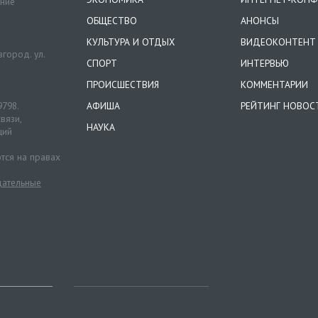
ение
ОБЩЕСТВО
АНОНСЫ
КУЛЬТУРА И ОТДЫХ
ВИДЕОКОНТЕНТ
город. ул.
СПОРТ
ИНТЕРВЬЮ
ПРОИСШЕСТВИЯ
КОММЕНТАРИИ
9798.
АФИША
РЕЙТИНГ НОВОС
вязи,
НАУКА
ций
тся на правах
ательные