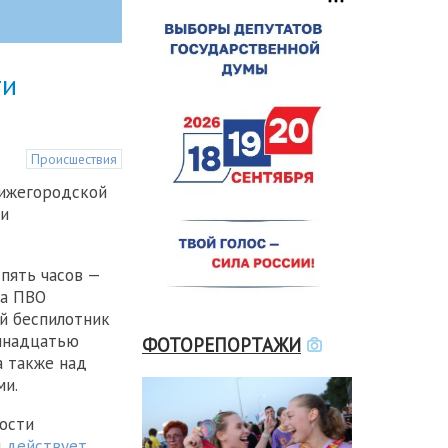
ти
Происшествия
Нижегородской
ли
пять часов —
ва ПВО
й беспилотник
емнадцатью
ФОТОРЕПОРТАЖИ
а также над
ми.
ости
и
действует