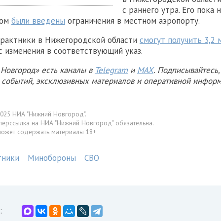
с раннего утра. Его пока 
ром
были введены
ограничения в местном аэропорту.
трактники в Нижегородской области
смогут получить 3,2 
с изменения в соответствующий указ.
Новгород» есть каналы в
Telegram
и
MAX
. Подписывайтесь,
х событий, эксклюзивных материалов и оперативной информ
025 НИА "Нижний Новгород".
перссылка на НИА "Нижний Новгород" обязательна.
может содержать материалы 18+
тники
Минобороны
СВО
: