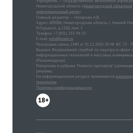
Учредитель — Государственное автономное учрежд
Нижегородской области «
Нижегородский областной
информационный центр
»
Главный редактор — Назарова А.В.
Адрес: 603006, Нижегородская область, г. Нижний Нов
М.Горького, д.151Б, пом. 5
Телефон: +7 (831) 233-94-53
E-mail:
info@niann.ru
Реестровая запись СМИ от 31.12.2020 ЭЛ № ФС 77 - 7
Выдано Федеральной службой по надзору в сфере с
информационных технологий и массовых коммуника
(Роскомнадзор).
Материалы в рубрике "Новости партнеров" размещаю
рекламы.
На информационном ресурсе применяются
рекоменд
технологии
.
Политика конфиденциальности
18+