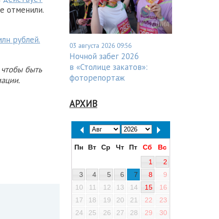
не отменили.
млн рублей.
03 августа 2026 09:56
Ночной забег 2026
в «Столице закатов»:
 чтобы быть
фоторепортаж
ации.
АРХИВ
Пн
Вт
Ср
Чт
Пт
Сб
Вс
1
2
3
4
5
6
7
8
9
10
11
12
13
14
15
16
17
18
19
20
21
22
23
24
25
26
27
28
29
30