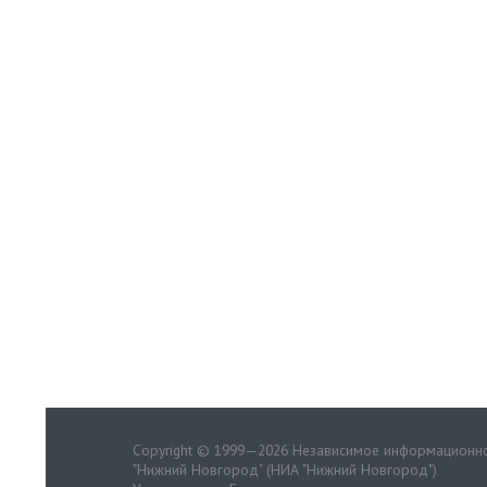
Copyright © 1999—2026 Независимое информационно
"Нижний Новгород" (НИА "Нижний Новгород")