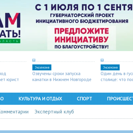
Эксклюзив
Эксклюзив
под
Озвучены сроки запуска
Один день в гу
ает юрист
канатки в Нижнем Новгороде
столице: что п
в Арзамасе
ВО
КУЛЬТУРА И ОТДЫХ
СПОРТ
ПРОИСШЕС
Комментарии
Экспертный клуб