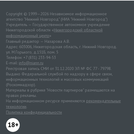
Copyright © 1999—2026 Независимое информационное
агентство "Нижний Новгород" (НИА "Нижний Новгород")
Учредитель — Государственное автономное учреждение
Нижегородской области «
Нижегородский областной
информационный центр
»
Главный редактор — Назарова А.В.
Адрес: 603006, Нижегородская область, г. Нижний Новгород.
ул. М.Горького, д.151Б, пом. 5
Телефон: +7 (831) 233-94-53
E-mail:
info@niann.ru
Реестровая запись СМИ от 31.12.2020 ЭЛ № ФС 77 - 79798.
Выдано Федеральной службой по надзору в сфере связи,
информационных технологий и массовых коммуникаций
(Роскомнадзор).
Материалы в рубрике "Новости партнеров" размещаются на
правах рекламы.
На информационном ресурсе применяются
рекомендательные
технологии
.
Политика конфиденциальности
18+