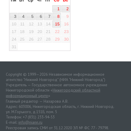
1
2
3
4
5
6
7
8
9
10
11
12
13
14
15
16
17
18
19
20
21
22
23
24
25
26
27
28
29
30
31
Copyright © 1999—2026 Независимое информационное
агентство "Нижний Новгород" (НИА "Нижний Новгород")
Учредитель — Государственное автономное учреждение
Нижегородской области «
Нижегородский областной
информационный центр
»
Главный редактор — Назарова А.В.
Адрес: 603006, Нижегородская область, г. Нижний Новгород.
ул. М.Горького, д.151Б, пом. 5
Телефон: +7 (831) 233-94-53
E-mail:
info@niann.ru
Реестровая запись СМИ от 31.12.2020 ЭЛ № ФС 77 - 79798.