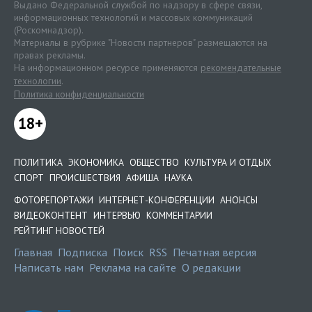
Выдано Федеральной службой по надзору в сфере связи,
информационных технологий и массовых коммуникаций
(Роскомнадзор).
Материалы в рубрике "Новости партнеров" размещаются на
правах рекламы.
На информационном ресурсе применяются
рекомендательные
технологии
.
Политика конфиденциальности
18+
ПОЛИТИКА
ЭКОНОМИКА
ОБЩЕСТВО
КУЛЬТУРА И ОТДЫХ
СПОРТ
ПРОИСШЕСТВИЯ
АФИША
НАУКА
ФОТОРЕПОРТАЖИ
ИНТЕРНЕТ-КОНФЕРЕНЦИИ
АНОНСЫ
ВИДЕОКОНТЕНТ
ИНТЕРВЬЮ
КОММЕНТАРИИ
РЕЙТИНГ НОВОСТЕЙ
Главная
Подписка
Поиск
RSS
Печатная версия
Написать нам
Реклама на сайте
О редакции