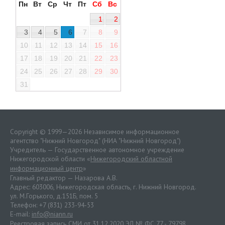
Пн
Вт
Ср
Чт
Пт
Сб
Вс
1
2
3
4
5
6
7
8
9
10
11
12
13
14
15
16
17
18
19
20
21
22
23
24
25
26
27
28
29
30
31
Copyright © 1999—2026 Независимое информационное
агентство "Нижний Новгород" (НИА "Нижний Новгород")
Учредитель — Государственное автономное учреждение
Нижегородской области «
Нижегородский областной
информационный центр
»
Главный редактор — Назарова А.В.
Адрес: 603006, Нижегородская область, г. Нижний Новгород.
ул. М.Горького, д.151Б, пом. 5
Телефон: +7 (831) 233-94-53
E-mail:
info@niann.ru
Реестровая запись СМИ от 31.12.2020 ЭЛ № ФС 77 - 79798.