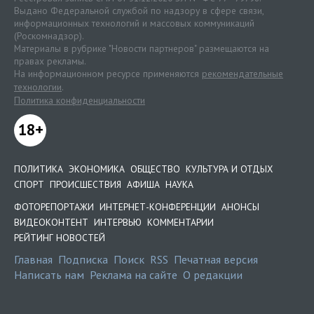
Выдано Федеральной службой по надзору в сфере связи,
информационных технологий и массовых коммуникаций
(Роскомнадзор).
Материалы в рубрике "Новости партнеров" размещаются на
правах рекламы.
На информационном ресурсе применяются
рекомендательные
технологии
.
Политика конфиденциальности
18+
ПОЛИТИКА
ЭКОНОМИКА
ОБЩЕСТВО
КУЛЬТУРА И ОТДЫХ
СПОРТ
ПРОИСШЕСТВИЯ
АФИША
НАУКА
ФОТОРЕПОРТАЖИ
ИНТЕРНЕТ-КОНФЕРЕНЦИИ
АНОНСЫ
ВИДЕОКОНТЕНТ
ИНТЕРВЬЮ
КОММЕНТАРИИ
РЕЙТИНГ НОВОСТЕЙ
Главная
Подписка
Поиск
RSS
Печатная версия
Написать нам
Реклама на сайте
О редакции