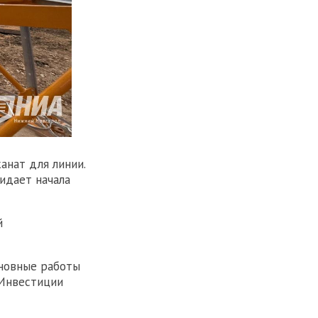
анат для линии.
идает начала
й
сновные работы
 Инвестиции