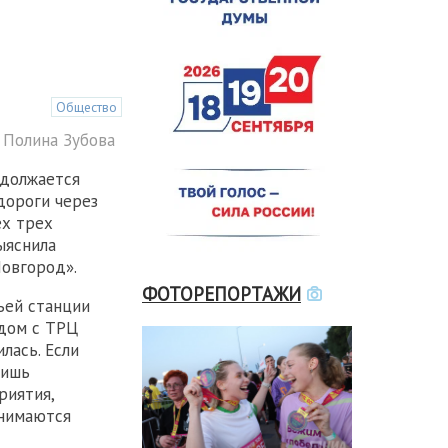
и
Общество
 Полина Зубова
должается
дороги через
ех трех
ыяснила
овгород».
ФОТОРЕПОРТАЖИ
ьей станции
ядом с ТРЦ
лась. Если
ишь
риятия,
анимаются