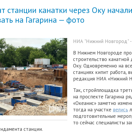
т станции канатки через Оку начал
ать на Гагарина — фото
НИА "Нижний Новгород" -
В Нижнем Новгороде про
строительство канатной 
Оку. Одновременно на вс
станциях кипит работа, в
редакция НИА «Нижний Н
Так, стройплощадка трет
на проспекте Гагарина р
«Океанис» заметно измени
тогда на участке
велись
л
подготовительные мероп
то сейчас специалисты з
ндамента станции.