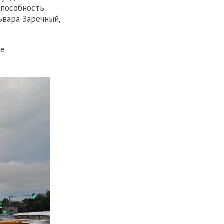
пособность.
ьвара Заречный,
же