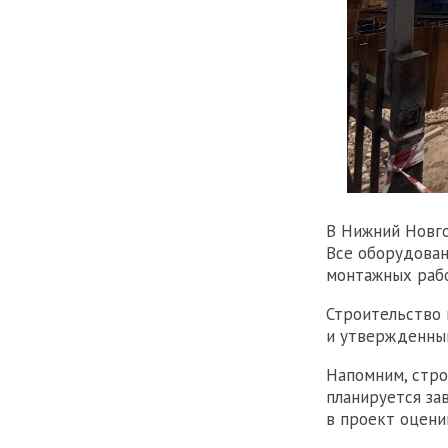
В Нижний Новго
Все оборудован
монтажных рабо
Строительство 
и утвержденны
Напомним, стр
планируется за
в проект оцени