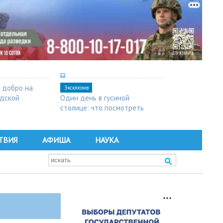
 добро на
Эксклюзив
одской
Один день в гусиной
столице: что посмотреть
в Арзамасе
ТВИЯ
АФИША
НАУКА