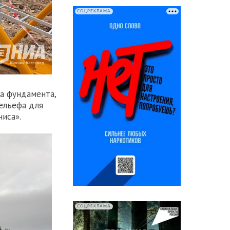
СОЦРЕКЛАМА
ва фундамента,
рельефа для
иса».
СОЦРЕКЛАМА