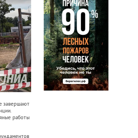
же завершают
нции.
ляные работы
фундаментов