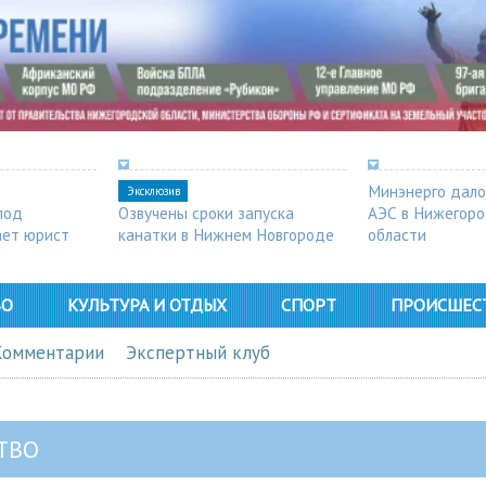
Минэнерго дало
Эксклюзив
под
Озвучены сроки запуска
АЭС в Нижегор
ает юрист
канатки в Нижнем Новгороде
области
ВО
КУЛЬТУРА И ОТДЫХ
СПОРТ
ПРОИСШЕС
Комментарии
Экспертный клуб
ТВО