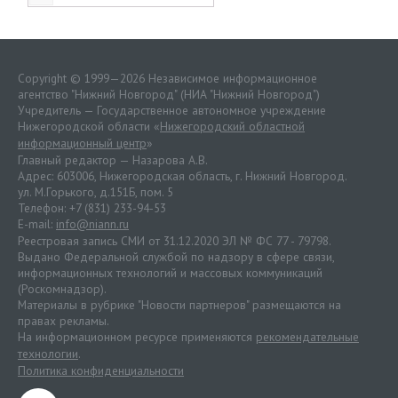
Copyright © 1999—2026 Независимое информационное
агентство "Нижний Новгород" (НИА "Нижний Новгород")
Учредитель — Государственное автономное учреждение
Нижегородской области «
Нижегородский областной
информационный центр
»
Главный редактор — Назарова А.В.
Адрес: 603006, Нижегородская область, г. Нижний Новгород.
ул. М.Горького, д.151Б, пом. 5
Телефон: +7 (831) 233-94-53
E-mail:
info@niann.ru
Реестровая запись СМИ от 31.12.2020 ЭЛ № ФС 77 - 79798.
Выдано Федеральной службой по надзору в сфере связи,
информационных технологий и массовых коммуникаций
(Роскомнадзор).
Материалы в рубрике "Новости партнеров" размещаются на
правах рекламы.
На информационном ресурсе применяются
рекомендательные
технологии
.
Политика конфиденциальности