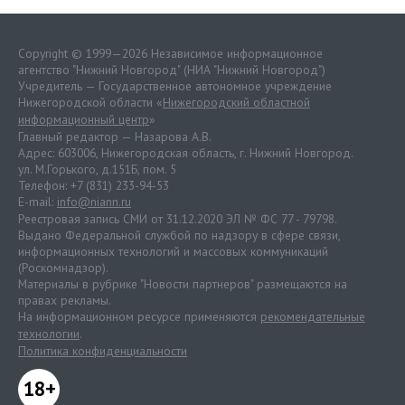
Copyright © 1999—2026 Независимое информационное
агентство "Нижний Новгород" (НИА "Нижний Новгород")
Учредитель — Государственное автономное учреждение
Нижегородской области «
Нижегородский областной
информационный центр
»
Главный редактор — Назарова А.В.
Адрес: 603006, Нижегородская область, г. Нижний Новгород.
ул. М.Горького, д.151Б, пом. 5
Телефон: +7 (831) 233-94-53
E-mail:
info@niann.ru
Реестровая запись СМИ от 31.12.2020 ЭЛ № ФС 77 - 79798.
Выдано Федеральной службой по надзору в сфере связи,
информационных технологий и массовых коммуникаций
(Роскомнадзор).
Материалы в рубрике "Новости партнеров" размещаются на
правах рекламы.
На информационном ресурсе применяются
рекомендательные
технологии
.
Политика конфиденциальности
18+