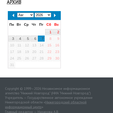
АРХИВ
Пн
Вт
Ср
Чт
Пт
Сб
Вс
1
2
3
4
5
6
7
8
9
10
11
12
13
14
15
16
17
18
19
20
21
22
23
24
25
26
27
28
29
30
31
Copyright © 1999—2026 Независимое информационное
агентство "Нижний Новгород" (НИА "Нижний Новгород")
Учредитель — Государственное автономное учреждение
Нижегородской области «
Нижегородский областной
информационный центр
»
Главный редактор — Назарова А.В.