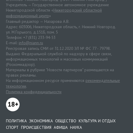
Учредитель — Государственное автономное учреждение
Нижегородской области «
Нижегородский областной
информационный центр
»
Главный редактор — Назарова А.В.
Адрес: 603006, Нижегородская область, г. Нижний Новгород.
ул. М.Горького, д.151Б, пом. 5
Телефон: +7 (831) 233-94-53
E-mail:
info@niann.ru
Реестровая запись СМИ от 31.12.2020 ЭЛ № ФС 77 - 79798.
Выдано Федеральной службой по надзору в сфере связи,
информационных технологий и массовых коммуникаций
(Роскомнадзор).
Материалы в рубрике "Новости партнеров" размещаются на
правах рекламы.
На информационном ресурсе применяются
рекомендательные
технологии
.
Политика конфиденциальности
18+
ПОЛИТИКА
ЭКОНОМИКА
ОБЩЕСТВО
КУЛЬТУРА И ОТДЫХ
СПОРТ
ПРОИСШЕСТВИЯ
АФИША
НАУКА