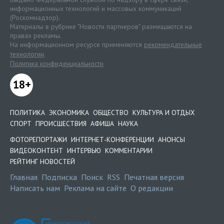
информационных технологий и массовых коммуникаций
(Роскомнадзор).
Материалы в рубрике "Новости партнеров" размещаются на
правах рекламы.
На информационном ресурсе применяются
рекомендательные
технологии
.
Политика конфиденциальности
18+
ПОЛИТИКА
ЭКОНОМИКА
ОБЩЕСТВО
КУЛЬТУРА И ОТДЫХ
СПОРТ
ПРОИСШЕСТВИЯ
АФИША
НАУКА
ФОТОРЕПОРТАЖИ
ИНТЕРНЕТ-КОНФЕРЕНЦИИ
АНОНСЫ
ВИДЕОКОНТЕНТ
ИНТЕРВЬЮ
КОММЕНТАРИИ
РЕЙТИНГ НОВОСТЕЙ
Главная
Подписка
Поиск
RSS
Печатная версия
Написать нам
Реклама на сайте
О редакции