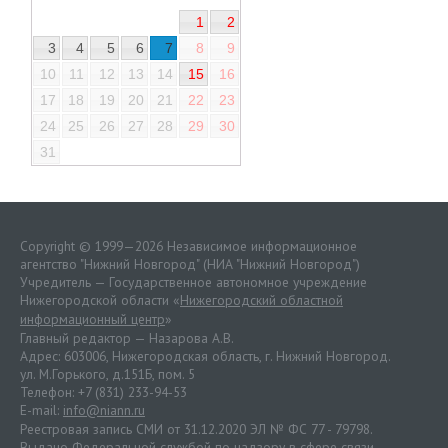
1
2
3
4
5
6
7
8
9
10
11
12
13
14
15
16
17
18
19
20
21
22
23
24
25
26
27
28
29
30
31
Copyright © 1999—2026 Независимое информационное
агентство "Нижний Новгород" (НИА "Нижний Новгород")
Учредитель — Государственное автономное учреждение
Нижегородской области «
Нижегородский областной
информационный центр
»
Главный редактор — Назарова А.В.
Адрес: 603006, Нижегородская область, г. Нижний Новгород.
ул. М.Горького, д.151Б, пом. 5
Телефон: +7 (831) 233-94-53
E-mail:
info@niann.ru
Реестровая запись СМИ от 31.12.2020 ЭЛ № ФС 77 - 79798.
Выдано Федеральной службой по надзору в сфере связи,