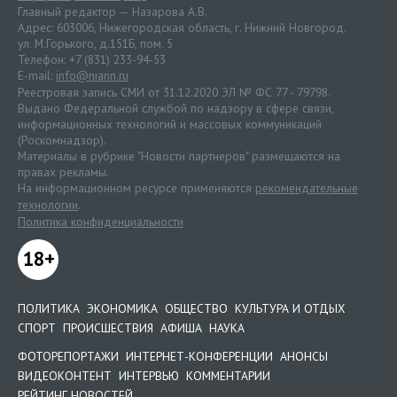
Главный редактор — Назарова А.В.
Адрес: 603006, Нижегородская область, г. Нижний Новгород.
ул. М.Горького, д.151Б, пом. 5
Телефон: +7 (831) 233-94-53
E-mail:
info@niann.ru
Реестровая запись СМИ от 31.12.2020 ЭЛ № ФС 77 - 79798.
Выдано Федеральной службой по надзору в сфере связи,
информационных технологий и массовых коммуникаций
(Роскомнадзор).
Материалы в рубрике "Новости партнеров" размещаются на
правах рекламы.
На информационном ресурсе применяются
рекомендательные
технологии
.
Политика конфиденциальности
18+
ПОЛИТИКА
ЭКОНОМИКА
ОБЩЕСТВО
КУЛЬТУРА И ОТДЫХ
СПОРТ
ПРОИСШЕСТВИЯ
АФИША
НАУКА
ФОТОРЕПОРТАЖИ
ИНТЕРНЕТ-КОНФЕРЕНЦИИ
АНОНСЫ
ВИДЕОКОНТЕНТ
ИНТЕРВЬЮ
КОММЕНТАРИИ
РЕЙТИНГ НОВОСТЕЙ