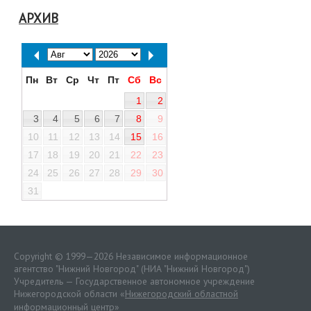
АРХИВ
Пн
Вт
Ср
Чт
Пт
Сб
Вс
1
2
3
4
5
6
7
8
9
10
11
12
13
14
15
16
17
18
19
20
21
22
23
24
25
26
27
28
29
30
31
Copyright © 1999—2026 Независимое информационное
агентство "Нижний Новгород" (НИА "Нижний Новгород")
Учредитель — Государственное автономное учреждение
Нижегородской области «
Нижегородский областной
информационный центр
»