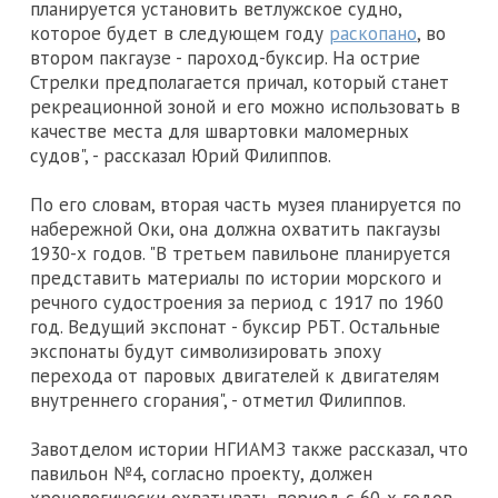
планируется установить ветлужское судно,
которое будет в следующем году
раскопано
, во
втором пакгаузе - пароход-буксир. На острие
Стрелки предполагается причал, который станет
рекреационной зоной и его можно использовать в
качестве места для швартовки маломерных
судов", - рассказал Юрий Филиппов.
По его словам, вторая часть музея планируется по
набережной Оки, она должна охватить пакгаузы
1930-х годов. "В третьем павильоне планируется
представить материалы по истории морского и
речного судостроения за период с 1917 по 1960
год. Ведущий экспонат - буксир РБТ. Остальные
экспонаты будут символизировать эпоху
перехода от паровых двигателей к двигателям
внутреннего сгорания", - отметил Филиппов.
Завотделом истории НГИАМЗ также рассказал, что
павильон №4, согласно проекту, должен
хронологически охватывать период с 60-х годов