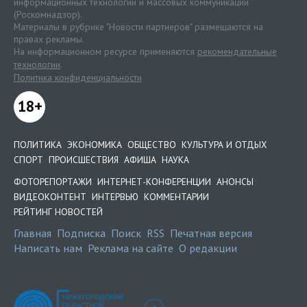
информационных технологий и массовых коммуникаций
(Роскомнадзор).
Материалы в рубрике "Новости партнеров" размещаются на
правах рекламы.
На информационном ресурсе применяются
рекомендательные
технологии
.
Политика конфиденциальности
18+
ПОЛИТИКА
ЭКОНОМИКА
ОБЩЕСТВО
КУЛЬТУРА И ОТДЫХ
СПОРТ
ПРОИСШЕСТВИЯ
АФИША
НАУКА
ФОТОРЕПОРТАЖИ
ИНТЕРНЕТ-КОНФЕРЕНЦИИ
АНОНСЫ
ВИДЕОКОНТЕНТ
ИНТЕРВЬЮ
КОММЕНТАРИИ
РЕЙТИНГ НОВОСТЕЙ
Главная
Подписка
Поиск
RSS
Печатная версия
Написать нам
Реклама на сайте
О редакции