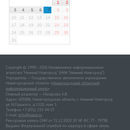
1
2
3
4
5
6
7
8
9
10
11
12
13
14
15
16
17
18
19
20
21
22
23
24
25
26
27
28
29
30
31
Copyright © 1999—2026 Независимое информационное
агентство "Нижний Новгород" (НИА "Нижний Новгород")
Учредитель — Государственное автономное учреждение
Нижегородской области «
Нижегородский областной
информационный центр
»
Главный редактор — Назарова А.В.
Адрес: 603006, Нижегородская область, г. Нижний Новгород.
ул. М.Горького, д.151Б, пом. 5
Телефон: +7 (831) 233-94-53
E-mail:
info@niann.ru
Реестровая запись СМИ от 31.12.2020 ЭЛ № ФС 77 - 79798.
Выдано Федеральной службой по надзору в сфере связи,