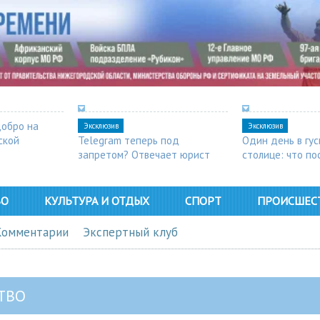
добро на
Эксклюзив
Эксклюзив
ской
Telegram теперь под
Один день в гу
запретом? Отвечает юрист
столице: что п
в Арзамасе
ВО
КУЛЬТУРА И ОТДЫХ
СПОРТ
ПРОИСШЕС
Комментарии
Экспертный клуб
ТВО