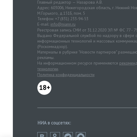
Главный редактор — Назарова А.В.
Адрес: 603006, Нижегородская область, г. Нижний Нов
М.Горького, д.151Б, пом. 5
Телефон: +7 (831) 233-94-53
E-mail:
info@niann.ru
Реестровая запись СМИ от 31.12.2020 ЭЛ № ФС 77 - 7
Выдано Федеральной службой по надзору в сфере с
информационных технологий и массовых коммуника
(Роскомнадзор).
Материалы в рубрике "Новости партнеров" размещаю
рекламы.
На информационном ресурсе применяются
рекоменд
технологии
.
Политика конфиденциальности
18+
НИА в соцсетях: