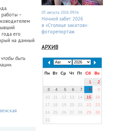
да.
03 августа 2026 09:56
 работы –
Ночной забег 2026
ководителем
в «Столице закатов»:
бывший
фоторепортаж
года его
орый на данный
АРХИВ
 чтобы быть
ации.
Пн
Вт
Ср
Чт
Пт
Сб
Вс
1
2
3
4
5
6
7
8
9
10
11
12
13
14
15
16
17
18
19
20
21
22
23
венская
24
25
26
27
28
29
30
31