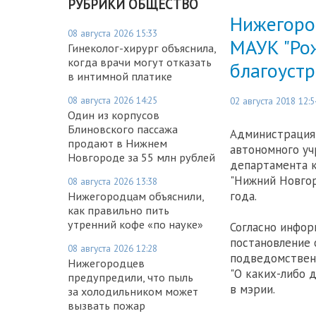
РУБРИКИ ОБЩЕСТВО
Нижегоро
08 августа 2026 15:33
МАУК "Ро
Гинеколог-хирург объяснила,
когда врачи могут отказать
благоуст
в интимной платике
08 августа 2026 14:25
02 августа 2018 12:5
Один из корпусов
Блиновского пассажа
Администрация 
продают в Нижнем
автономного уч
Новгороде за 55 млн рублей
департамента к
"Нижний Новгор
08 августа 2026 13:38
года.
Нижегородцам объяснили,
как правильно пить
утренний кофе «по науке»
Согласно инфор
постановление 
08 августа 2026 12:28
подведомственн
Нижегородцев
"О каких-либо 
предупредили, что пыль
в мэрии.
за холодильником может
вызвать пожар