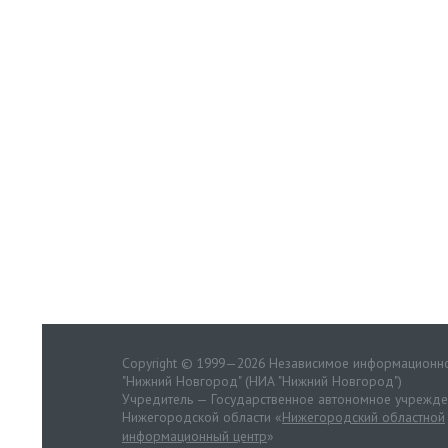
Copyright © 1999—2026 Независимое информационно
"Нижний Новгород" (НИА "Нижний Новгород")
Учредитель — Государственное автономное учрежд
Нижегородской области «
Нижегородский областной
информационный центр
»