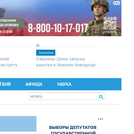
Эксклюзив
синой
Озвучены сроки запуска
осмотреть
канатки в Нижнем Новгороде
ТВИЯ
АФИША
НАУКА