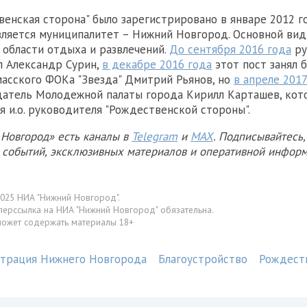
енская сторона" было зарегистрировано в январе 2012 го
ляется муниципалитет – Нижний Новгород. Основной вид
 области отдыха и развлечений.
До сентября 2016 года
ру
л Александр Сурин,
в декабре 2016 года
этот пост занял 
асского ФОКа "Звезда" Дмитрий Рьянов, но
в апреле 2017
атель Молодежной палаты города Кирилл Карташев, кот
я и.о. руководителя "Рождественской стороны".
Новгород» есть каналы в
Telegram
и
MAX
. Подписывайтесь,
х событий, эксклюзивных материалов и оперативной информ
025 НИА "Нижний Новгород".
перссылка на НИА "Нижний Новгород" обязательна.
может содержать материалы 18+
трация Нижнего Новгорода
Благоустройство
Рождест