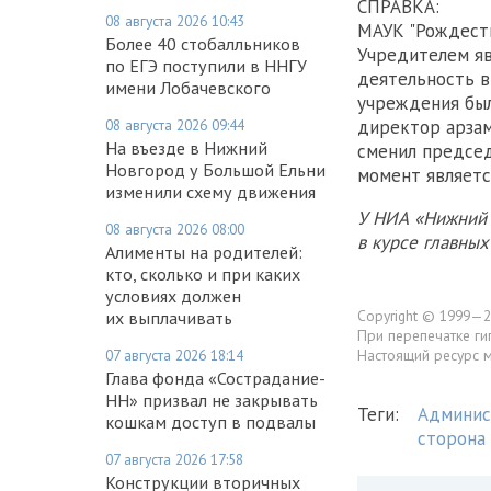
СПРАВКА:
08 августа 2026 10:43
МАУК "Рождеств
Более 40 стобалльников
Учредителем яв
по ЕГЭ поступили в ННГУ
деятельность в
имени Лобачевского
учреждения бы
08 августа 2026 09:44
директор арзам
На въезде в Нижний
сменил председ
Новгород у Большой Ельни
момент являетс
изменили схему движения
У НИА «Нижний 
08 августа 2026 08:00
в курсе главны
Алименты на родителей:
кто, сколько и при каких
условиях должен
Copyright © 1999—2
их выплачивать
При перепечатке ги
07 августа 2026 18:14
Настоящий ресурс 
Глава фонда «Сострадание-
НН» призвал не закрывать
Теги:
Админис
кошкам доступ в подвалы
сторона
07 августа 2026 17:58
Конструкции вторичных