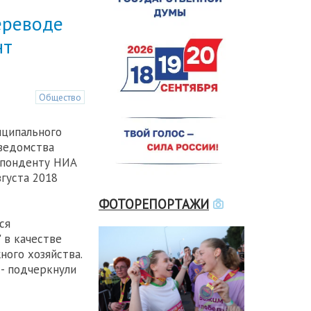
ереводе
нт
Общество
иципального
 ведомства
спонденту НИА
густа 2018
ФОТОРЕПОРТАЖИ
ся
 в качестве
ого хозяйства.
 - подчеркнули