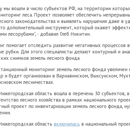
у мы вошли в число субъектов РФ, на территории которы
ниторинг леса. Проект позволяет обеспечить непрерывны
сного законодательства и выявлять нарушения даже в у
 Это дополнительный инструмент, который окажет эффек
ми лесорубами", - добавил Глеб Никитин.
г помогает отследить развитие негативных процессов в 
ые рубки. Для этого специалисты делают контурный и ан
ских снимков земель лесного фонда.
станционный мониторинг земель лесного фонда увеличен 
ар и будет организован в Варнавинском, Выксунском, Мух
сновском лесничествах.
Нижегородская область вошла в перечень 30 субъектов, 
ентство лесного хозяйства в рамках национального проек
тный проект по инвентаризации земель лесного фонда, н
ении.
 Нижегородская область
включилась
в национальный проек