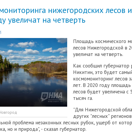
мониторинга нижегородских лесов и
ду увеличат на четверть
3
Площадь космического м
лесов Нижегородской в 2
увеличат на четверть.
Как сообщил губернатор 
Никитин, это будет самы
космомониторинг лесов з
лет. В 2020 году площадь
лесов будет увеличена с 
тысяч га.
"Для Нижегородской облас
Новгород
других "лесных" регионов
льной проблема незаконных лесных рубок, ущерб от кото
а, но и природа", - сказал губернатор.