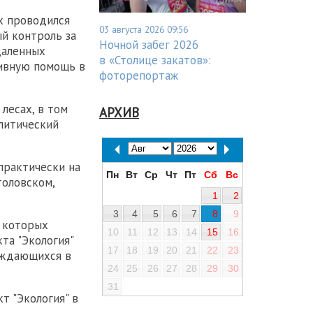
х проводился
03 августа 2026 09:56
й контроль за
Ночной забег 2026
даленных
в «Столице закатов»:
тивную помощь в
фоторепортаж
лесах, в том
АРХИВ
алитический
практически на
Пн
Вт
Ср
Чт
Пт
Сб
Вс
толовском,
1
2
3
4
5
6
7
8
9
в которых
10
11
12
13
14
15
16
та "Экология"
17
18
19
20
21
22
23
уждающихся в
24
25
26
27
28
29
30
31
т "Экология" в