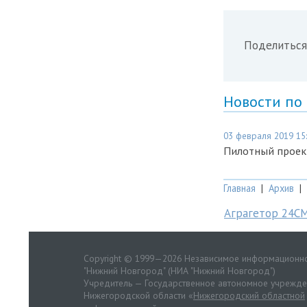
Поделиться
Новости по
03 февраля 2019 15
Пилотный проект
Главная
|
Архив
|
Аграгетор 24С
Copyright © 1999—2026 Независимое информационно
"Нижний Новгород" (НИА "Нижний Новгород")
Учредитель — Государственное автономное учрежд
Нижегородской области «
Нижегородский областной