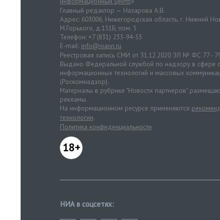
информационный центр
»
Главный редактор — Назарова А.В.
Адрес: 603006, Нижегородская область, г. Нижний Нов
М.Горького, д.151Б, пом. 5
Телефон: +7 (831) 233-94-53
E-mail:
info@niann.ru
Реестровая запись СМИ от 31.12.2020 ЭЛ № ФС 77 - 7
Выдано Федеральной службой по надзору в сфере с
информационных технологий и массовых коммуника
(Роскомнадзор).
Материалы в рубрике "Новости партнеров" размещаю
рекламы.
На информационном ресурсе применяются
рекоменд
технологии
.
Политика конфиденциальности
18+
НИА в соцсетях: