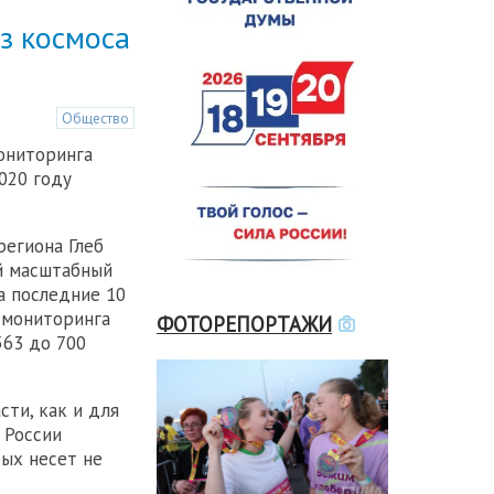
з космоса
Общество
ониторинга
020 году
региона Глеб
й масштабный
а последние 10
 мониторинга
ФОТОРЕПОРТАЖИ
563 до 700
ти, как и для
 России
рых несет не