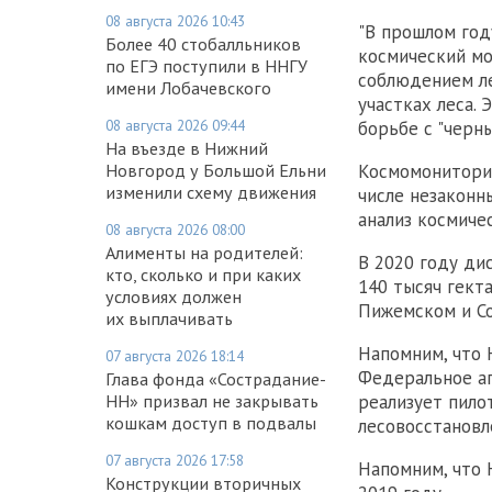
08 августа 2026 10:43
"В прошлом год
Более 40 стобалльников
космический мо
по ЕГЭ поступили в ННГУ
соблюдением ле
имени Лобачевского
участках леса.
08 августа 2026 09:44
борьбе с "черны
На въезде в Нижний
Новгород у Большой Ельни
Космомониторин
изменили схему движения
числе незаконн
анализ космиче
08 августа 2026 08:00
Алименты на родителей:
В 2020 году ди
кто, сколько и при каких
140 тысяч гект
условиях должен
Пижемском и Со
их выплачивать
Напомним, что 
07 августа 2026 18:14
Федеральное аг
Глава фонда «Сострадание-
НН» призвал не закрывать
реализует пило
кошкам доступ в подвалы
лесовосстановл
07 августа 2026 17:58
Напомним, что
Конструкции вторичных