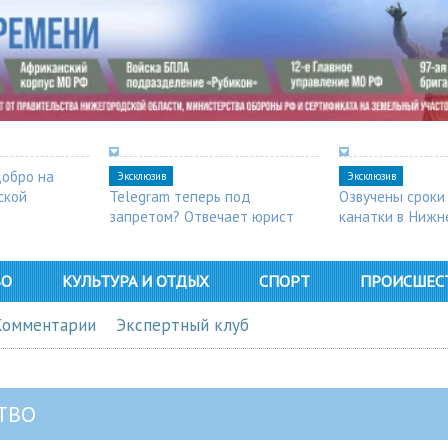
добро на
Эксклюзив
Эксклюзив
ской
Telegram теперь под
Озвучены сроки
запретом? Отвечает юрист
канатки в Нижн
ВО
КУЛЬТУРА И ОТДЫХ
СПОРТ
ПРОИСШЕС
Комментарии
Экспертный клуб
ТВО