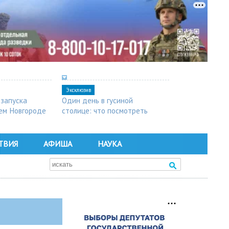
Эксклюзив
 запуска
Один день в гусиной
ем Новгороде
столице: что посмотреть
в Арзамасе
ТВИЯ
АФИША
НАУКА