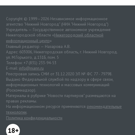
Copyright © 1999—2026 Независимое информационное
агентство "Нижний Новгород" (НИА "Нижний Новгород")
Учредитель — Государственное автономное учреждение
Нижегородской области «
Нижегородский областной
информационный центр
»
Главный редактор — Назарова А.В.
Адрес: 603006, Нижегородская область, г. Нижний Новгород.
ул. М.Горького, д.151Б, пом. 5
Телефон: +7 (831) 233-94-53
E-mail:
info@niann.ru
Реестровая запись СМИ от 31.12.2020 ЭЛ № ФС 77 - 79798.
Выдано Федеральной службой по надзору в сфере связи,
информационных технологий и массовых коммуникаций
(Роскомнадзор).
Материалы в рубрике "Новости партнеров" размещаются на
правах рекламы.
На информационном ресурсе применяются
рекомендательные
технологии
.
Политика конфиденциальности
18+