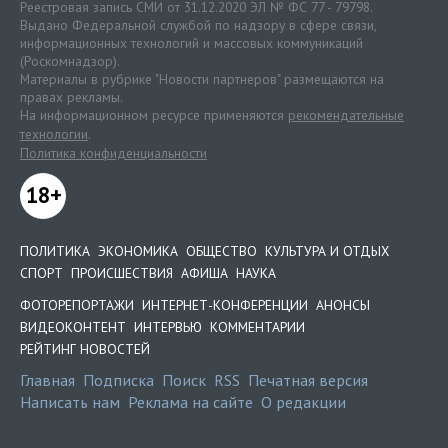
Реестровая запись СМИ от 31.12.2020 ЭЛ № ФС 77 - 79798.
Выдано Федеральной службой по надзору в сфере связи,
информационных технологий и массовых коммуникаций
(Роскомнадзор).
Материалы в рубрике "Новости партнеров" размещаются на
правах рекламы.
На информационном ресурсе применяются
рекомендательные
технологии
.
Политика конфиденциальности
18+
ПОЛИТИКА
ЭКОНОМИКА
ОБЩЕСТВО
КУЛЬТУРА И ОТДЫХ
СПОРТ
ПРОИСШЕСТВИЯ
АФИША
НАУКА
ФОТОРЕПОРТАЖИ
ИНТЕРНЕТ-КОНФЕРЕНЦИИ
АНОНСЫ
ВИДЕОКОНТЕНТ
ИНТЕРВЬЮ
КОММЕНТАРИИ
РЕЙТИНГ НОВОСТЕЙ
Главная
Подписка
Поиск
RSS
Печатная версия
Написать нам
Реклама на сайте
О редакции