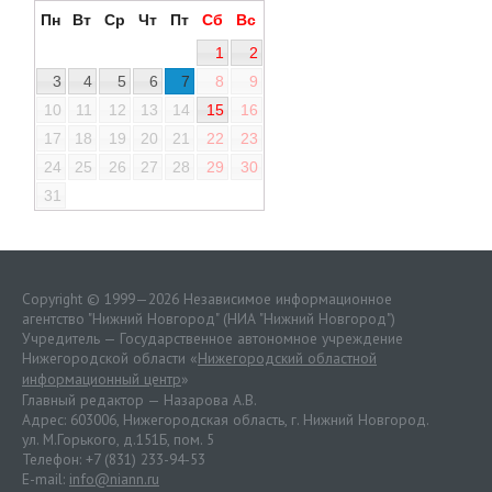
Пн
Вт
Ср
Чт
Пт
Сб
Вс
1
2
3
4
5
6
7
8
9
10
11
12
13
14
15
16
17
18
19
20
21
22
23
24
25
26
27
28
29
30
31
Copyright © 1999—2026 Независимое информационное
агентство "Нижний Новгород" (НИА "Нижний Новгород")
Учредитель — Государственное автономное учреждение
Нижегородской области «
Нижегородский областной
информационный центр
»
Главный редактор — Назарова А.В.
Адрес: 603006, Нижегородская область, г. Нижний Новгород.
ул. М.Горького, д.151Б, пом. 5
Телефон: +7 (831) 233-94-53
E-mail:
info@niann.ru