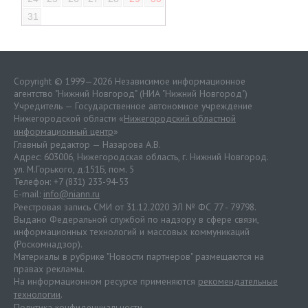
31
Copyright © 1999—2026 Независимое информационное
агентство "Нижний Новгород" (НИА "Нижний Новгород")
Учредитель — Государственное автономное учреждение
Нижегородской области «
Нижегородский областной
информационный центр
»
Главный редактор — Назарова А.В.
Адрес: 603006, Нижегородская область, г. Нижний Новгород.
ул. М.Горького, д.151Б, пом. 5
Телефон: +7 (831) 233-94-53
E-mail:
info@niann.ru
Реестровая запись СМИ от 31.12.2020 ЭЛ № ФС 77 - 79798.
Выдано Федеральной службой по надзору в сфере связи,
информационных технологий и массовых коммуникаций
(Роскомнадзор).
Материалы в рубрике "Новости партнеров" размещаются на
правах рекламы.
На информационном ресурсе применяются
рекомендательные
технологии
.
Политика конфиденциальности