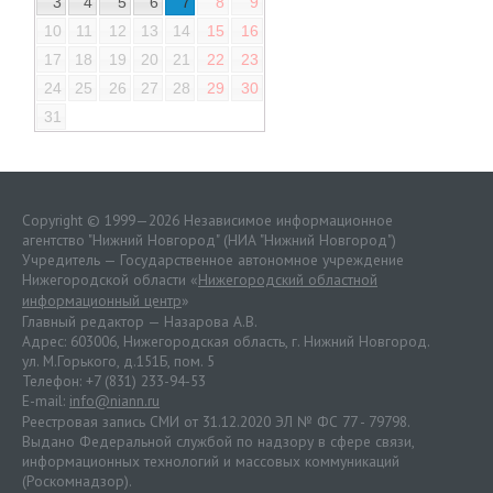
3
4
5
6
7
8
9
10
11
12
13
14
15
16
17
18
19
20
21
22
23
24
25
26
27
28
29
30
31
Copyright © 1999—2026 Независимое информационное
агентство "Нижний Новгород" (НИА "Нижний Новгород")
Учредитель — Государственное автономное учреждение
Нижегородской области «
Нижегородский областной
информационный центр
»
Главный редактор — Назарова А.В.
Адрес: 603006, Нижегородская область, г. Нижний Новгород.
ул. М.Горького, д.151Б, пом. 5
Телефон: +7 (831) 233-94-53
E-mail:
info@niann.ru
Реестровая запись СМИ от 31.12.2020 ЭЛ № ФС 77 - 79798.
Выдано Федеральной службой по надзору в сфере связи,
информационных технологий и массовых коммуникаций
(Роскомнадзор).