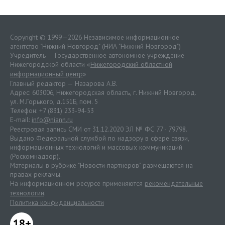
Copyright © 1999—2026 Независимое информационное
агентство "Нижний Новгород" (НИА "Нижний Новгород")
Учредитель — Государственное автономное учреждение
Нижегородской области «
Нижегородский областной
информационный центр
»
Главный редактор — Назарова А.В.
Адрес: 603006, Нижегородская область, г. Нижний Новгород.
ул. М.Горького, д.151Б, пом. 5
Телефон: +7 (831) 233-94-53
E-mail:
info@niann.ru
Реестровая запись СМИ от 31.12.2020 ЭЛ № ФС 77 - 79798.
Выдано Федеральной службой по надзору в сфере связи,
информационных технологий и массовых коммуникаций
(Роскомнадзор).
Материалы в рубрике "Новости партнеров" размещаются на
правах рекламы.
На информационном ресурсе применяются
рекомендательные
технологии
.
Политика конфиденциальности
18+