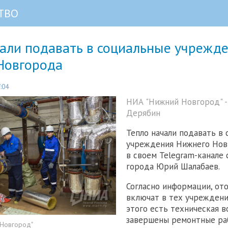
ТВО
чали подавать в социальные учрежд
Новгорода
:04
НИА "Нижний Новгород" 
Дерябин
Тепло начали подавать в
учреждения Нижнего Нов
в своем Telegram-канале 
города Юрий Шалабаев.
Согласно информации, от
включат в тех учреждени
этого есть техническая 
завершены ремонтные ра
 Новгород"