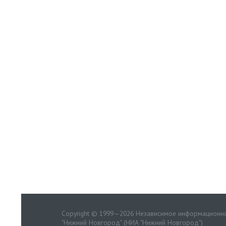
Copyright © 1999—2026 Независимое информационно
"Нижний Новгород" (НИА "Нижний Новгород")