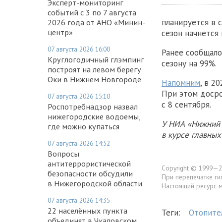
Эксперт-мониторинг
событий с 3 по 7 августа
планируется в 
2026 года от АНО «Минин-
центр»
сезон начнется
07 августа 2026 16:00
Ранее сообщало
Круглогодичный глэмпинг
сезону на 99%.
построят на левом берегу
Оки в Нижнем Новгороде
Напомним
, в 2
При этом доср
07 августа 2026 15:10
с 8 сентября.
Роспотребнадзор назвал
нижегородские водоемы,
У НИА «Нижний 
где можно купаться
в курсе главны
07 августа 2026 14:52
Вопросы
антитеррористической
Copyright © 1999—2
безопасности обсудили
При перепечатке ги
в Нижегородской области
Настоящий ресурс 
07 августа 2026 14:35
22 населённых пункта
Теги:
Отопите
объединят в Чкаловском