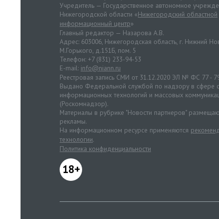
Учредитель — Государственное автономное учрежд
Нижегородской области «
Нижегородский областной
информационный центр
»
Главный редактор — Назарова А.В.
Адрес: 603006, Нижегородская область, г. Нижний Нов
М.Горького, д.151Б, пом. 5
Телефон: +7 (831) 233-94-53
E-mail:
info@niann.ru
Реестровая запись СМИ от 31.12.2020 ЭЛ № ФС 77 - 7
Выдано Федеральной службой по надзору в сфере с
информационных технологий и массовых коммуника
(Роскомнадзор).
Материалы в рубрике "Новости партнеров" размещаю
рекламы.
На информационном ресурсе применяются
рекоменд
технологии
.
Политика конфиденциальности
18+