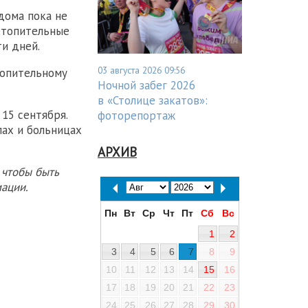
дома пока не
 Отопительные
ти дней.
03 августа 2026 09:56
опительному
Ночной забег 2026
в «Столице закатов»:
15 сентября.
фоторепортаж
ах и больницах
АРХИВ
 чтобы быть
ации.
Пн
Вт
Ср
Чт
Пт
Сб
Вс
1
2
3
4
5
6
7
8
9
10
11
12
13
14
15
16
17
18
19
20
21
22
23
24
25
26
27
28
29
30