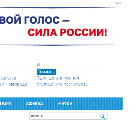
Эксклюзив
 запуска
Один день в гусиной
ем Новгороде
столице: что посмотреть
в Арзамасе
ТВИЯ
АФИША
НАУКА