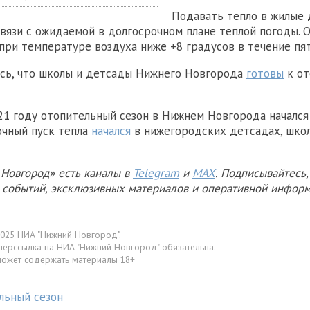
Подавать тепло в жилые 
связи с ожидаемой в долгосрочном плане теплой погоды.
 при температуре воздуха ниже +8 градусов в течение пя
сь, что школы и детсады Нижнего Новгорода
готовы
к от
021 году отопительный сезон в Нижнем Новгорода начался 
очный пуск тепла
начался
в нижегородских детсадах, школ
Новгород» есть каналы в
Telegram
и
MAX
. Подписывайтесь,
х событий, эксклюзивных материалов и оперативной информ
025 НИА "Нижний Новгород".
перссылка на НИА "Нижний Новгород" обязательна.
может содержать материалы 18+
льный сезон