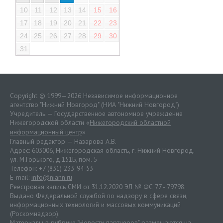
10
11
12
13
14
15
16
17
18
19
20
21
22
23
24
25
26
27
28
29
30
31
Copyright © 1999—2026 Независимое информационное
агентство "Нижний Новгород" (НИА "Нижний Новгород")
Учредитель — Государственное автономное учреждение
Нижегородской области «
Нижегородский областной
информационный центр
»
Главный редактор — Назарова А.В.
Адрес: 603006, Нижегородская область, г. Нижний Новгород.
ул. М.Горького, д.151Б, пом. 5
Телефон: +7 (831) 233-94-53
E-mail:
info@niann.ru
Реестровая запись СМИ от 31.12.2020 ЭЛ № ФС 77 - 79798.
Выдано Федеральной службой по надзору в сфере связи,
информационных технологий и массовых коммуникаций
(Роскомнадзор).
Материалы в рубрике "Новости партнеров" размещаются на