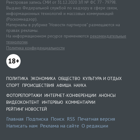
Реестровая запись СМИ от 31.12.2020 ЭЛ № ФС 77 - 79798.
Выдано Федеральной службой по надзору в сфере связи,
информационных технологий и массовых коммуникаций
(Роскомнадзор).
Материалы в рубрике "Новости партнеров" размещаются на
правах рекламы.
На информационном ресурсе применяются
рекомендательные
технологии
.
Политика конфиденциальности
18+
ПОЛИТИКА
ЭКОНОМИКА
ОБЩЕСТВО
КУЛЬТУРА И ОТДЫХ
СПОРТ
ПРОИСШЕСТВИЯ
АФИША
НАУКА
ФОТОРЕПОРТАЖИ
ИНТЕРНЕТ-КОНФЕРЕНЦИИ
АНОНСЫ
ВИДЕОКОНТЕНТ
ИНТЕРВЬЮ
КОММЕНТАРИИ
РЕЙТИНГ НОВОСТЕЙ
Главная
Подписка
Поиск
RSS
Печатная версия
Написать нам
Реклама на сайте
О редакции