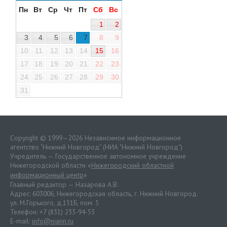
Пн
Вт
Ср
Чт
Пт
Сб
Вс
1
2
3
4
5
6
7
8
9
10
11
12
13
14
15
16
17
18
19
20
21
22
23
24
25
26
27
28
29
30
31
Copyright © 1999—2026 Независимое информационное
агентство "Нижний Новгород" (НИА "Нижний Новгород")
Учредитель — Государственное автономное учреждение
Нижегородской области «
Нижегородский областной
информационный центр
»
Главный редактор — Назарова А.В.
Адрес: 603006, Нижегородская область, г. Нижний Новгород.
ул. М.Горького, д.151Б, пом. 5
Телефон: +7 (831) 233-94-53
E-mail:
info@niann.ru