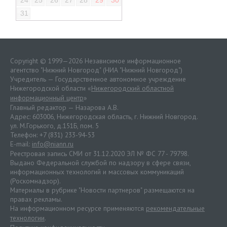
24
25
26
27
28
29
30
31
Copyright © 1999—2026 Независимое информационное
агентство "Нижний Новгород" (НИА "Нижний Новгород")
Учредитель — Государственное автономное учреждение
Нижегородской области «
Нижегородский областной
информационный центр
»
Главный редактор — Назарова А.В.
Адрес: 603006, Нижегородская область, г. Нижний Новгород.
ул. М.Горького, д.151Б, пом. 5
Телефон: +7 (831) 233-94-53
E-mail:
info@niann.ru
Реестровая запись СМИ от 31.12.2020 ЭЛ № ФС 77 - 79798.
Выдано Федеральной службой по надзору в сфере связи,
информационных технологий и массовых коммуникаций
(Роскомнадзор).
Материалы в рубрике "Новости партнеров" размещаются на
правах рекламы.
На информационном ресурсе применяются
рекомендательные
технологии
.