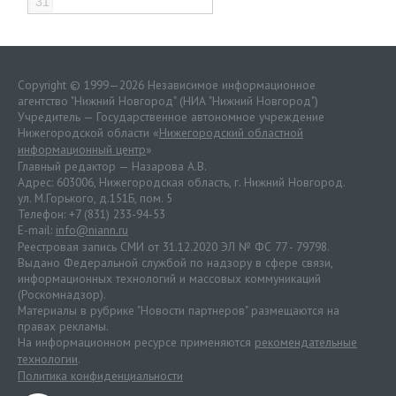
31
Copyright © 1999—2026 Независимое информационное
агентство "Нижний Новгород" (НИА "Нижний Новгород")
Учредитель — Государственное автономное учреждение
Нижегородской области «
Нижегородский областной
информационный центр
»
Главный редактор — Назарова А.В.
Адрес: 603006, Нижегородская область, г. Нижний Новгород.
ул. М.Горького, д.151Б, пом. 5
Телефон: +7 (831) 233-94-53
E-mail:
info@niann.ru
Реестровая запись СМИ от 31.12.2020 ЭЛ № ФС 77 - 79798.
Выдано Федеральной службой по надзору в сфере связи,
информационных технологий и массовых коммуникаций
(Роскомнадзор).
Материалы в рубрике "Новости партнеров" размещаются на
правах рекламы.
На информационном ресурсе применяются
рекомендательные
технологии
.
Политика конфиденциальности