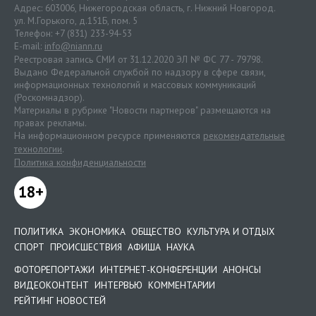
Адрес: 603006, Нижегородская область, г. Нижний Новгород.
ул. М.Горького, д.151Б, пом. 5
Телефон: +7 (831) 233-94-53
E-mail:
info@niann.ru
Реестровая запись СМИ от 31.12.2020 ЭЛ № ФС 77 - 79798.
Выдано Федеральной службой по надзору в сфере связи,
информационных технологий и массовых коммуникаций
(Роскомнадзор).
Материалы в рубрике "Новости партнеров" размещаются на
правах рекламы.
На информационном ресурсе применяются
рекомендательные
технологии
.
Политика конфиденциальности
18+
ПОЛИТИКА
ЭКОНОМИКА
ОБЩЕСТВО
КУЛЬТУРА И ОТДЫХ
СПОРТ
ПРОИСШЕСТВИЯ
АФИША
НАУКА
ФОТОРЕПОРТАЖИ
ИНТЕРНЕТ-КОНФЕРЕНЦИИ
АНОНСЫ
ВИДЕОКОНТЕНТ
ИНТЕРВЬЮ
КОММЕНТАРИИ
РЕЙТИНГ НОВОСТЕЙ