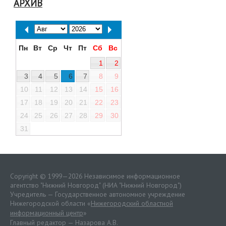
АРХИВ
Пн
Вт
Ср
Чт
Пт
Сб
Вс
1
2
3
4
5
6
7
8
9
10
11
12
13
14
15
16
17
18
19
20
21
22
23
24
25
26
27
28
29
30
31
Copyright © 1999—2026 Независимое информационное
агентство "Нижний Новгород" (НИА "Нижний Новгород")
Учредитель — Государственное автономное учреждение
Нижегородской области «
Нижегородский областной
информационный центр
»
Главный редактор — Назарова А.В.