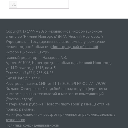
31
Copyright © 1999—2026 Независимое информационное
агентство "Нижний Новгород" (НИА "Нижний Новгород")
Учредитель — Государственное автономное учреждение
Нижегородской области «
Нижегородский областной
информационный центр
»
Главный редактор — Назарова А.В.
Адрес: 603006, Нижегородская область, г. Нижний Новгород.
ул. М.Горького, д.151Б, пом. 5
Телефон: +7 (831) 233-94-53
E-mail:
info@niann.ru
Реестровая запись СМИ от 31.12.2020 ЭЛ № ФС 77 - 79798.
Выдано Федеральной службой по надзору в сфере связи,
информационных технологий и массовых коммуникаций
(Роскомнадзор).
Материалы в рубрике "Новости партнеров" размещаются на
правах рекламы.
На информационном ресурсе применяются
рекомендательные
технологии
.
Политика конфиденциальности