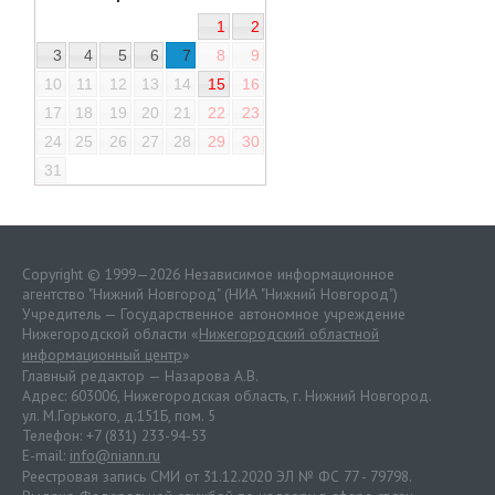
1
2
3
4
5
6
7
8
9
10
11
12
13
14
15
16
17
18
19
20
21
22
23
24
25
26
27
28
29
30
31
Copyright © 1999—2026 Независимое информационное
агентство "Нижний Новгород" (НИА "Нижний Новгород")
Учредитель — Государственное автономное учреждение
Нижегородской области «
Нижегородский областной
информационный центр
»
Главный редактор — Назарова А.В.
Адрес: 603006, Нижегородская область, г. Нижний Новгород.
ул. М.Горького, д.151Б, пом. 5
Телефон: +7 (831) 233-94-53
E-mail:
info@niann.ru
Реестровая запись СМИ от 31.12.2020 ЭЛ № ФС 77 - 79798.