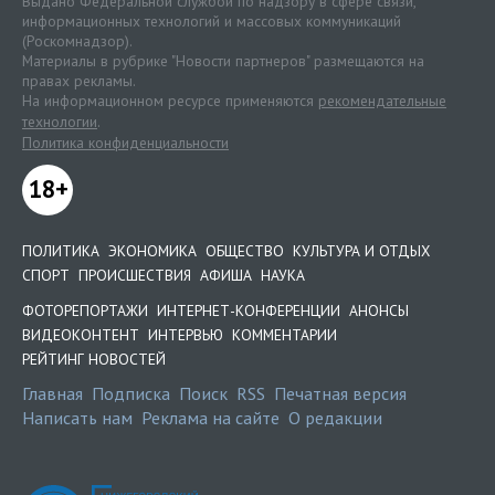
Выдано Федеральной службой по надзору в сфере связи,
информационных технологий и массовых коммуникаций
(Роскомнадзор).
Материалы в рубрике "Новости партнеров" размещаются на
правах рекламы.
На информационном ресурсе применяются
рекомендательные
технологии
.
Политика конфиденциальности
18+
ПОЛИТИКА
ЭКОНОМИКА
ОБЩЕСТВО
КУЛЬТУРА И ОТДЫХ
СПОРТ
ПРОИСШЕСТВИЯ
АФИША
НАУКА
ФОТОРЕПОРТАЖИ
ИНТЕРНЕТ-КОНФЕРЕНЦИИ
АНОНСЫ
ВИДЕОКОНТЕНТ
ИНТЕРВЬЮ
КОММЕНТАРИИ
РЕЙТИНГ НОВОСТЕЙ
Главная
Подписка
Поиск
RSS
Печатная версия
Написать нам
Реклама на сайте
О редакции