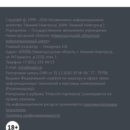
Copyright © 1999—2026 Независимое информационное
агентство "Нижний Новгород" (НИА "Нижний Новгород")
Учредитель — Государственное автономное учреждение
Нижегородской области «
Нижегородский областной
информационный центр
»
Главный редактор — Назарова А.В.
Адрес: 603006, Нижегородская область, г. Нижний Новгород.
ул. М.Горького, д.151Б, пом. 5
Телефон: +7 (831) 233-94-53
E-mail:
info@niann.ru
Реестровая запись СМИ от 31.12.2020 ЭЛ № ФС 77 - 79798.
Выдано Федеральной службой по надзору в сфере связи,
информационных технологий и массовых коммуникаций
(Роскомнадзор).
Материалы в рубрике "Новости партнеров" размещаются на
правах рекламы.
На информационном ресурсе применяются
рекомендательные
технологии
.
Политика конфиденциальности
18+