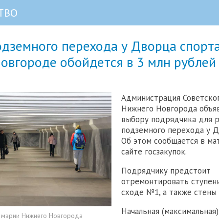
ТВО
дземного перехода у Дворца спорта
овгороде обойдется в 3 млн рублей
Администрация Советско
Нижнего Новгорода объяв
выбору подрядчика для 
подземного перехода у Д
Об этом сообщается в ма
сайте госзакупок.
Подрядчику предстоит
отремонтировать ступени
сходе №1, а также стены 
Начальная (максимальная
а мэрии Нижнего Новгорода