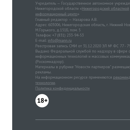
Учредитель — Государственное автономное учрежд
Нижегородской области «
Нижегородский областной
информационный центр
»
Главный редактор — Назарова А.В.
Адрес: 603006, Нижегородская область, г. Нижний Нов
М.Горького, д.151Б, пом. 5
Телефон: +7 (831) 233-94-53
E-mail:
info@niann.ru
Реестровая запись СМИ от 31.12.2020 ЭЛ № ФС 77 - 7
Выдано Федеральной службой по надзору в сфере с
информационных технологий и массовых коммуника
(Роскомнадзор).
Материалы в рубрике "Новости партнеров" размещаю
рекламы.
На информационном ресурсе применяются
рекоменд
технологии
.
Политика конфиденциальности
18+