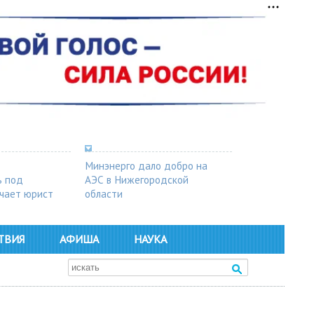
Минэнерго дало добро на
ь под
АЭС в Нижегородской
чает юрист
области
ТВИЯ
АФИША
НАУКА