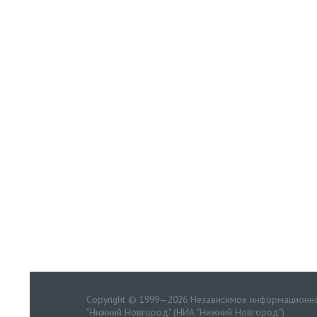
Copyright © 1999—2026 Независимое информационно
"Нижний Новгород" (НИА "Нижний Новгород")