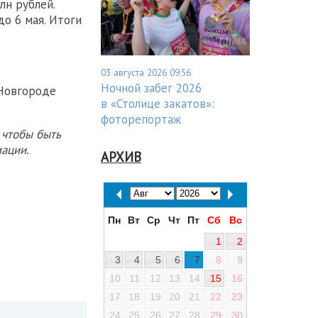
лн рублей.
о 6 мая. Итоги
03 августа 2026 09:56
Ночной забег 2026
Новгороде
в «Столице закатов»:
фоторепортаж
 чтобы быть
ации.
АРХИВ
Пн
Вт
Ср
Чт
Пт
Сб
Вс
1
2
3
4
5
6
7
8
9
10
11
12
13
14
15
16
17
18
19
20
21
22
23
24
25
26
27
28
29
30