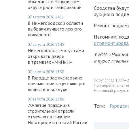
объединят в Чкаловском
округе ради газификации
Средства будут
аукциона подве
07 августа 2026 14:11
В Нижегородской области
Ремонт подземн
выбрали лучшего лесного
пожарного
Напомним, под
отремонтирова
07 августа 2026 13:45
Нижегородцы смогут сами
У НИА «Нижний 
открывать двери
в курсе главны
в трамваях «МиНиН»
07 августа 2026 13:30
В Городце зафиксировано
Copyright © 1999—2
превышение загрязняющих
При перепечатке ги
веществ в воздухе
Настоящий ресурс 
07 августа 2026 13:06
70-летие праздника
Теги:
Городск
строительной отрасли
отмечают в Нижнем
Новгороде и по всей России