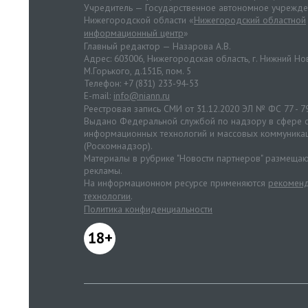
Учредитель — Государственное автономное учрежд
Нижегородской области «
Нижегородский областной
информационный центр
»
Главный редактор — Назарова А.В.
Адрес: 603006, Нижегородская область, г. Нижний Нов
М.Горького, д.151Б, пом. 5
Телефон: +7 (831) 233-94-53
E-mail:
info@niann.ru
Реестровая запись СМИ от 31.12.2020 ЭЛ № ФС 77 - 7
Выдано Федеральной службой по надзору в сфере с
информационных технологий и массовых коммуника
(Роскомнадзор).
Материалы в рубрике "Новости партнеров" размещаю
рекламы.
На информационном ресурсе применяются
рекоменд
технологии
.
Политика конфиденциальности
18+