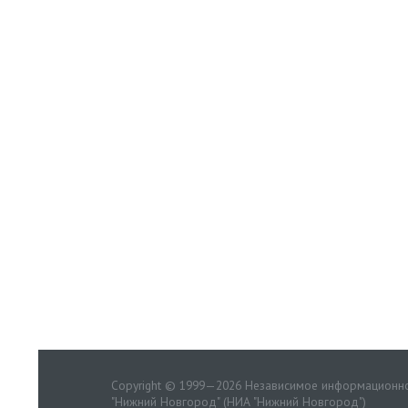
Copyright © 1999—2026 Независимое информационно
"Нижний Новгород" (НИА "Нижний Новгород")