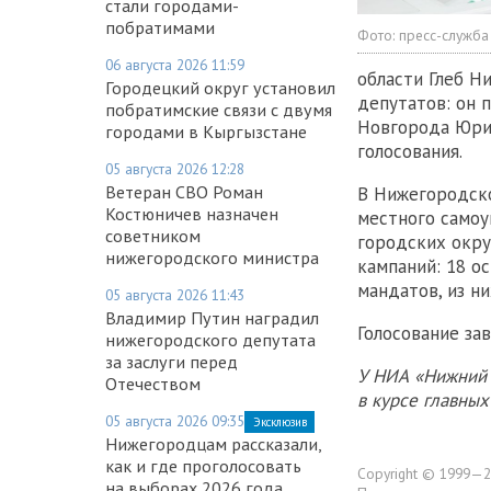
стали городами-
побратимами
Фото:
пресс-служб
06 августа 2026 11:59
области Глеб Н
Городецкий округ установил
депутатов: он п
побратимские связи с двумя
Новгорода Юр
городами в Кыргызстане
голосования.
05 августа 2026 12:28
Ветеран СВО Роман
В Нижегородск
Костюничев назначен
местного самоу
советником
городских окру
нижегородского министра
кампаний: 18 о
мандатов, из н
05 августа 2026 11:43
Владимир Путин наградил
Голосование зав
нижегородского депутата
за заслуги перед
У НИА «Нижний 
Отечеством
в курсе главны
05 августа 2026 09:35
Эксклюзив
Нижегородцам рассказали,
как и где проголосовать
Copyright © 1999—2
на выборах 2026 года