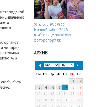
ижегородской
униципальных
жнего
03 августа 2026 09:56
евного
Ночной забег 2026
в «Столице закатов»:
фоторепортаж
х органов
 и четырех
АРХИВ
ирательных
ещено 428
Пн
Вт
Ср
Чт
Пт
Сб
Вс
1
2
 чтобы быть
ации.
3
4
5
6
7
8
9
10
11
12
13
14
15
16
17
18
19
20
21
22
23
24
25
26
27
28
29
30