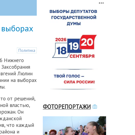
 выборах
Политика
86 Нижнего
 Заксобрания
Евгений Люлин
ании на выборах
мы.
что от решений,
ной властью,
ФОТОРЕПОРТАЖИ
орожан. Он
ажданской
ив, что каждый
района и