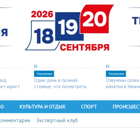
Эксклюзив
Эксклюзив
под
Один день в гусиной
Озвучены сроки
ает юрист
столице: что посмотреть
канатки в Нижн
в Арзамасе
ВО
КУЛЬТУРА И ОТДЫХ
СПОРТ
ПРОИСШЕС
Комментарии
Экспертный клуб