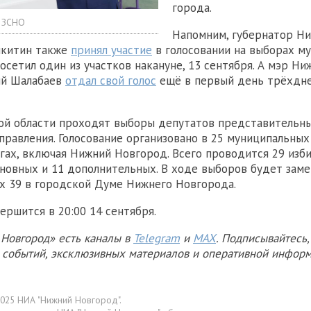
города.
а ЗСНО
Напомним, губернатор Н
икитин также
принял участие
в голосовании на выборах м
осетил один из участков накануне, 13 сентября. А мэр Ни
ий Шалабаев
отдал свой голос
ещё в первый день трёхдн
ой области проходят выборы депутатов представительны
правления. Голосование организовано в 25 муниципальных
гах, включая Нижний Новгород. Всего проводится 29 изб
сновных и 11 дополнительных. В ходе выборов будет зам
их 39 в городской Думе Нижнего Новгорода.
ершится в 20:00 14 сентября.
Новгород» есть каналы в
Telegram
и
MAX
. Подписывайтесь,
х событий, эксклюзивных материалов и оперативной информ
025 НИА "Нижний Новгород".