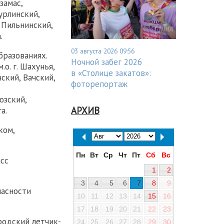
замас,
турлинский,
 Пильнинский,
.
03 августа 2026 09:56
бразованиях.
Ночной забег 2026
м.о. г. Шахунья,
в «Столице закатов»:
ский, Вачский,
фоторепортаж
озский,
АРХИВ
а.
ком,
Пн
Вт
Ср
Чт
Пт
Сб
Вс
сс
1
2
3
4
5
6
7
8
9
пасности
10
11
12
13
14
15
16
17
18
19
20
21
22
23
одский летчик-
24
25
26
27
28
29
30