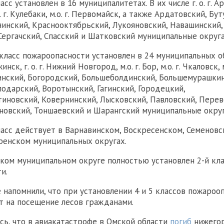
асс установлен в 16 муниципалитетах. В их числе г. о. г. Ар
г. о. г. Кулебаки, м.о. г. Первомайск, а также Ардатовский, Бу
нинский, Краснооктябрьский, Лукояновский, Навашинский,
Сергачский, Спасский и Шатковский муниципальные округа
класс пожароопасности установлен в 24 муниципальных о
жинск, г. о. г. Нижний Новгород, м.о. г. Бор, м.о. г. Чкаловск, 
инский, Богородский, Большеболдинский, Большемурашкин
лодарский, Воротынский, Гагинский, Городецкий,
иновский, Ковернинский, Лысковский, Павловский, Перев
сновский, Тоншаевский и Шарангский муниципальные округ
ласс действует в Варнавинском, Воскресенском, Семеновс
ренском муниципальных округах.
ком муниципальном округе полностью установлен 2-й кла
и.
 напомнили, что при установлении 4 и 5 классов пожароо
т на посещение лесов гражданами.
сь, что в авиакатастрофе в Омской области
погиб
нижегор