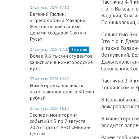
Частично 4-й кл
07 августа 2026 17:10
г. о. г. Выкса, 
Евгений Люлин:
Вадский, Княги
«Преподобный Макарий
Починковский, 
Желтоводский своими
делами создавал Святую
Полностью 3-й 
Русь»
Это г. о. г. Дзер
а также Балахн
07 августа 2026 17:07
Эксклюзив
Ветлужский, Во
Более 9,6 тысячи студентов
Дальнеконстант
зачислили в нижегородские
вузы
Сокольский, Со
07 августа 2026 16:22
Частично 3-й к
Нижегородка лишилась
Тонкинском и У
авто, накопив долг в 30 млн
рублей
В Краснобаковс
пожароопасност
07 августа 2026 16:13
Эксперт-мониторинг
В министерстве
событий с 3 по 7 августа
вводится запре
2026 года от АНО «Минин-
центр»
Ранее сообщало