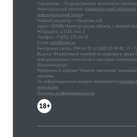
Учредитель — Государственное автономное учрежд
Нижегородской области «
Нижегородский областной
информационный центр
»
Главный редактор — Назарова А.В.
Адрес: 603006, Нижегородская область, г. Нижний Нов
М.Горького, д.151Б, пом. 5
Телефон: +7 (831) 233-94-53
E-mail:
info@niann.ru
Реестровая запись СМИ от 31.12.2020 ЭЛ № ФС 77 - 7
Выдано Федеральной службой по надзору в сфере с
информационных технологий и массовых коммуника
(Роскомнадзор).
Материалы в рубрике "Новости партнеров" размещаю
рекламы.
На информационном ресурсе применяются
рекоменд
технологии
.
Политика конфиденциальности
18+