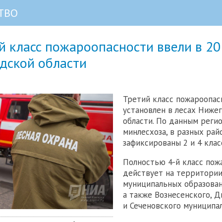
ТВО
 класс пожароопасности ввели в 20
дской области
Третий класс пожароопас
установлен в лесах Ниже
области. По данным реги
минлесхоза, в разных рай
зафиксированы 2 и 4 клас
Полностью 4-й класс пож
действует на территори
муниципальных образований:
а также Вознесенского, 
и Сеченовского муниципа