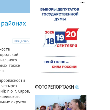
 районах
Общество
ности
городской
онального
онах также
сы.
ароопасности
и четырех
ФОТОРЕПОРТАЖИ
 г. о. г. Саров,
Дивеевского
льных округов.