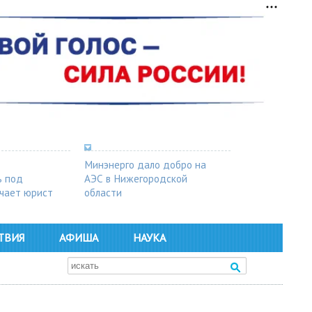
Минэнерго дало добро на
ь под
АЭС в Нижегородской
чает юрист
области
ТВИЯ
АФИША
НАУКА