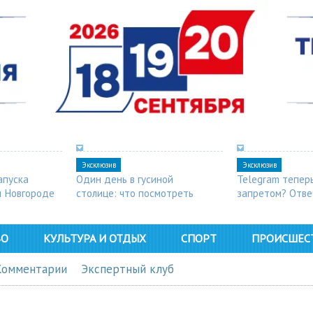
Эксклюзив
Эксклюзив
апуска
Один день в гусиной
Telegram тепер
м Новгороде
столице: что посмотреть
запретом? Отве
в Арзамасе
ВО
КУЛЬТУРА И ОТДЫХ
СПОРТ
ПРОИСШЕС
Комментарии
Экспертный клуб