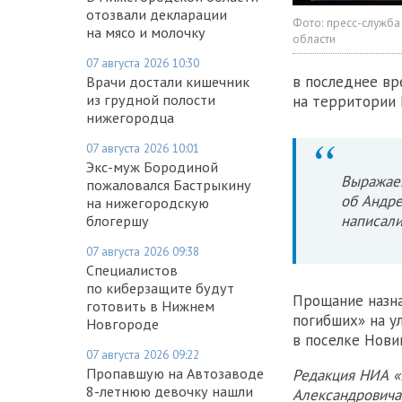
отозвали декларации
Фото:
пресс-служба
на мясо и молочку
области
07 августа 2026 10:30
в последнее вр
Врачи достали кишечник
из грудной полости
на территории
нижегородца
07 августа 2026 10:01
Экс-муж Бородиной
Выражаем
пожаловался Бастрыкину
об Андре
на нижегородскую
написали
блогершу
07 августа 2026 09:38
Специалистов
по киберзащите будут
Прощание назна
готовить в Нижнем
погибших» на у
Новгороде
в поселке Нови
07 августа 2026 09:22
Пропавшую на Автозаводе
Редакция НИА «
8-летнюю девочку нашли
Александровича