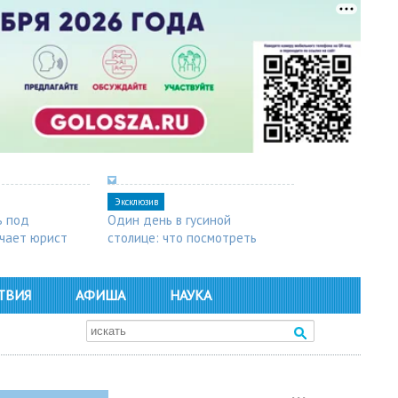
Эксклюзив
ь под
Один день в гусиной
чает юрист
столице: что посмотреть
в Арзамасе
ТВИЯ
АФИША
НАУКА