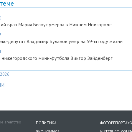
 теме
0
кий врач Мария Белоус умерла в Нижнем Новгороде
3
экс-депутат Владимир Буланов умер на 59-м году жизни
1
ь нижегородского мини-футбола Виктор Зайденберг
2026
МИ
е агентство
ПОЛИТИКА
ФОТОРЕПОРТАЖ
ЭКОНОМИКА
ИНТЕРНЕТ-КОНФ