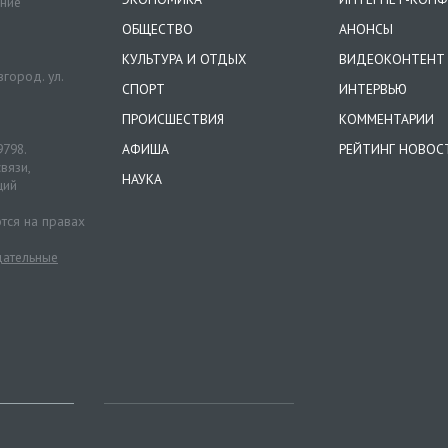
ение
ОБЩЕСТВО
АНОНСЫ
КУЛЬТУРА И ОТДЫХ
ВИДЕОКОНТЕНТ
город. ул.
СПОРТ
ИНТЕРВЬЮ
ПРОИСШЕСТВИЯ
КОММЕНТАРИИ
9798.
АФИША
РЕЙТИНГ НОВОС
вязи,
НАУКА
ций
тся на правах
ательные