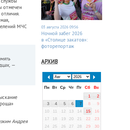
 службы
ы отмечен
отличия.
мая,
делений МЧС
03 августа 2026 09:56
Ночной забег 2026
в «Столице закатов»:
фоторепортаж
амять
АРХИВ
дцах, —
Пн
Вт
Ср
Чт
Пт
Сб
Вс
1
2
зыскание
 роща»
3
4
5
6
7
8
9
10
11
12
13
14
15
16
17
18
19
20
21
22
23
изким Андрея
24
25
26
27
28
29
30