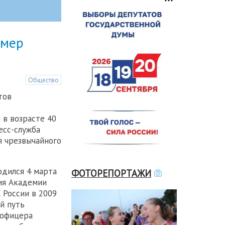
умер
Общество
тов
 в возрасте 40
есс-служба
я чрезвычайного
дился 4 марта
ФОТОРЕПОРТАЖИ
ния Академии
России в 2009
й путь
 офицера