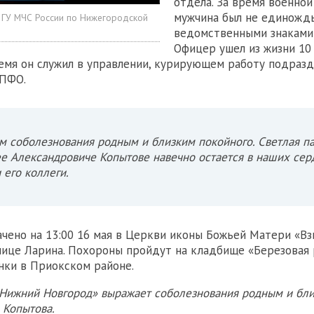
отдела. За время военной
мужчина был не единожд
 ГУ МЧС России по Нижегородской
ведомственными знаками 
Офицер ушел из жизни 10 
емя он служил в управлении, курирующем работу подраз
 ПФО.
 соболезнования родным и близким покойного. Светлая п
е Александровиче Копытове навечно остается в наших сер
 его коллеги.
чено на 13:00 16 мая в Церкви иконы Божьей Матери «В
лице Ларина. Похороны пройдут на кладбище «Березовая
нки в Приокском районе.
Нижний Новгород» выражает соболезнования родным и бл
 Копытова.