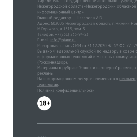
Учредитель — Государственное автономное учрежд
Нижегородской области «
Нижегородский областной
информационный центр
»
Главный редактор — Назарова А.В.
Адрес: 603006, Нижегородская область, г. Нижний Нов
М.Горького, д.151Б, пом. 5
Телефон: +7 (831) 233-94-53
E-mail:
info@niann.ru
Реестровая запись СМИ от 31.12.2020 ЭЛ № ФС 77 - 7
Выдано Федеральной службой по надзору в сфере с
информационных технологий и массовых коммуника
(Роскомнадзор).
Материалы в рубрике "Новости партнеров" размещаю
рекламы.
На информационном ресурсе применяются
рекоменд
технологии
.
Политика конфиденциальности
18+