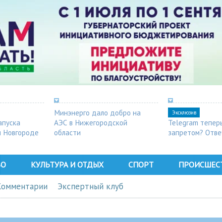
Минэнерго дало добро на
Эксклюзив
апуска
АЭС в Нижегородской
Telegram тепер
м Новгороде
области
запретом? Отве
ВО
КУЛЬТУРА И ОТДЫХ
СПОРТ
ПРОИСШЕС
Комментарии
Экспертный клуб