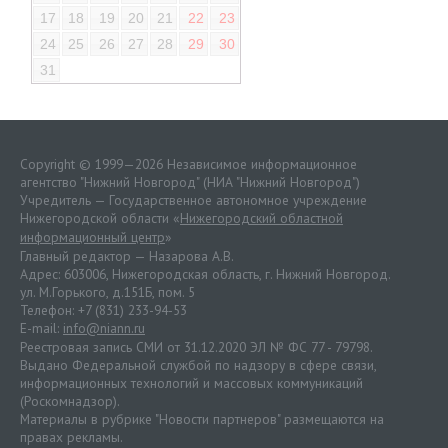
17
18
19
20
21
22
23
24
25
26
27
28
29
30
31
Copyright © 1999—2026 Независимое информационное
агентство "Нижний Новгород" (НИА "Нижний Новгород")
Учредитель — Государственное автономное учреждение
Нижегородской области «
Нижегородский областной
информационный центр
»
Главный редактор — Назарова А.В.
Адрес: 603006, Нижегородская область, г. Нижний Новгород.
ул. М.Горького, д.151Б, пом. 5
Телефон: +7 (831) 233-94-53
E-mail:
info@niann.ru
Реестровая запись СМИ от 31.12.2020 ЭЛ № ФС 77 - 79798.
Выдано Федеральной службой по надзору в сфере связи,
информационных технологий и массовых коммуникаций
(Роскомнадзор).
Материалы в рубрике "Новости партнеров" размещаются на
правах рекламы.