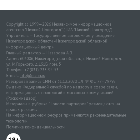
Copyright © 1999—2026 Независимое информационное
агентство "Нижний Новгород" (НИА "Нижний Новгород")
Учредитель — Государственное автономное учреждение
Нижегородской области «
Нижегородский областной
информационный центр
»
Главный редактор — Назарова А.В.
Адрес: 603006, Нижегородская область, г. Нижний Новгород.
ул. М.Горького, д.151Б, пом. 5
Телефон: +7 (831) 233-94-53
E-mail:
info@niann.ru
Реестровая запись СМИ от 31.12.2020 ЭЛ № ФС 77 - 79798.
Выдано Федеральной службой по надзору в сфере связи,
информационных технологий и массовых коммуникаций
(Роскомнадзор).
Материалы в рубрике "Новости партнеров" размещаются на
правах рекламы.
На информационном ресурсе применяются
рекомендательные
технологии
.
Политика конфиденциальности