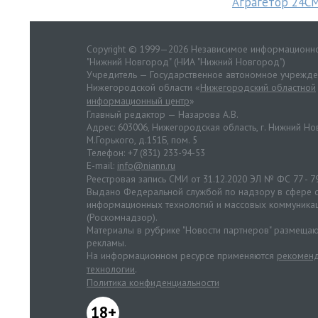
Аграгетор 24С
Copyright © 1999—2026 Независимое информационно
"Нижний Новгород" (НИА "Нижний Новгород")
Учредитель — Государственное автономное учрежд
Нижегородской области «
Нижегородский областной
информационный центр
»
Главный редактор — Назарова А.В.
Адрес: 603006, Нижегородская область, г. Нижний Нов
М.Горького, д.151Б, пом. 5
Телефон: +7 (831) 233-94-53
E-mail:
info@niann.ru
Реестровая запись СМИ от 31.12.2020 ЭЛ № ФС 77 - 7
Выдано Федеральной службой по надзору в сфере с
информационных технологий и массовых коммуника
(Роскомнадзор).
Материалы в рубрике "Новости партнеров" размещаю
рекламы.
На информационном ресурсе применяются
рекоменд
технологии
.
Политика конфиденциальности
18+