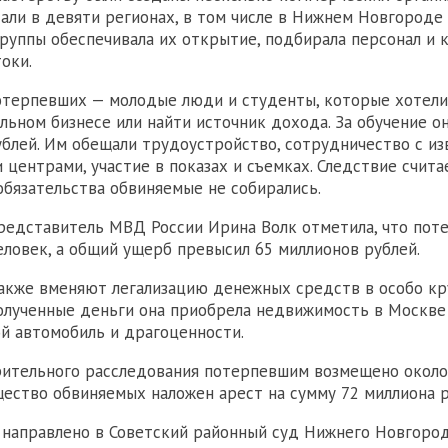
али в девяти регионах, в том числе в Нижнем Новгороде 
руппы обеспечивала их открытие, подбирала персонал и 
оки.
отерпевших — молодые люди и студенты, которые хотели
льном бизнесе или найти источник дохода. За обучение он
ублей. Им обещали трудоустройство, сотрудничество с и
центрами, участие в показах и съемках. Следствие считае
обязательства обвиняемые не собирались.
редставитель МВД России Ирина Волк отметила, что по
еловек, а общий ущерб превысил 65 миллионов рублей.
акже вменяют легализацию денежных средств в особо к
олученные деньги она приобрела недвижимость в Москве
ой автомобиль и драгоценности.
ительного расследования потерпевшим возмещено около
щество обвиняемых наложен арест на сумму 72 миллиона р
 направлено в Советский районный суд Нижнего Новгоро