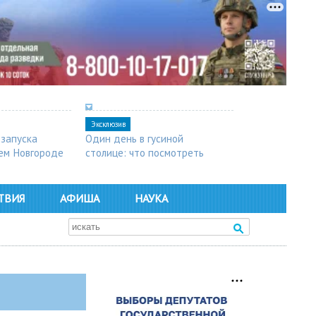
Эксклюзив
 запуска
Один день в гусиной
ем Новгороде
столице: что посмотреть
в Арзамасе
ТВИЯ
АФИША
НАУКА