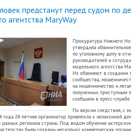
ловек предстанут перед судом по д
го агентства MaryWay
Прокуратура Нижнего Но
утвердила обвинительно
по уголовному делу в от
руководителей и сотруд
модельного агентства Ma
Их обвиняют в создании 
сообщества, мошенничест
на мошенничество и легал
полученных преступным п
сообщили в пресс-службе
По версии следствия, с м
4 года 28-летняя организатор привлекла к незаконной де
з разных регионов страны. Под видом обучения актерско
астерству были созданы несколько коммерческих органи