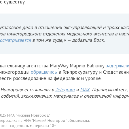
о существу.
уголовное дело в отношении экс-управляющей и троих каст
ов нижегородского отделения модельного агентства в нас
ссматривается
в том же суде,» — добавила Волк.
овательницу агентства MaryWay Марию Бабкину
задержал
 нижегородцы
обращались
в Генпрокуратуру и Следствен
вести расследование на федеральном уровне.
Новгород» есть каналы в
Telegram
и
MAX
. Подписывайтесь,
х событий, эксклюзивных материалов и оперативной информ
025 НИА "Нижний Новгород".
перссылка на НИА "Нижний Новгород" обязательна.
может содержать материалы 18+