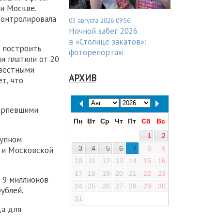
и Москве.
контролировала
03 августа 2026 09:56
Ночной забег 2026
в «Столице закатов»:
 построить
фоторепортаж
и платили от 20
звестными
АРХИВ
т, что
терпевшими
Пн
Вт
Ср
Чт
Пт
Сб
Вс
1
2
рупном
3
4
5
6
7
8
9
 и Московской
10
11
12
13
14
15
16
17
18
19
20
21
22
23
 9 миллионов
24
25
26
27
28
29
30
ублей.
31
да для