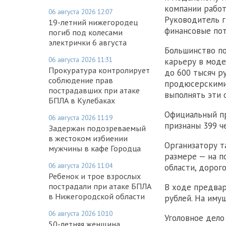
компании работ
06 августа 2026 12:07
Руководитель г
19-летний нижегородец
финансовые пот
погиб под колесами
электрички 6 августа
Большинство п
06 августа 2026 11:31
карьеру в моде
Прокуратура контролирует
до 600 тысяч р
соблюдение прав
продюсерскими 
пострадавших при атаке
выполнять эти 
БПЛА в Кулебаках
Официальный п
06 августа 2026 11:19
признаны 399 ч
Задержан подозреваемый
в жестоком избиении
Организатору т
мужчины в кафе Городца
размере — на п
06 августа 2026 11:04
области, дорог
Ребенок и трое взрослых
пострадали при атаке БПЛА
В ходе предвар
в Нижегородской области
рублей. На иму
06 августа 2026 10:10
Уголовное дело
50-летняя женщина