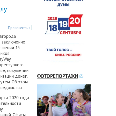
елу
Происшествия
вгорода
е заключение
ношении 15
ников
ryWay.
преступного
ве, покушении
ФОТОРЕПОРТАЖИ
изации денег,
утем. Об этом
 ведомства.
арта 2020 года
ятельности
му
заций. Офисы