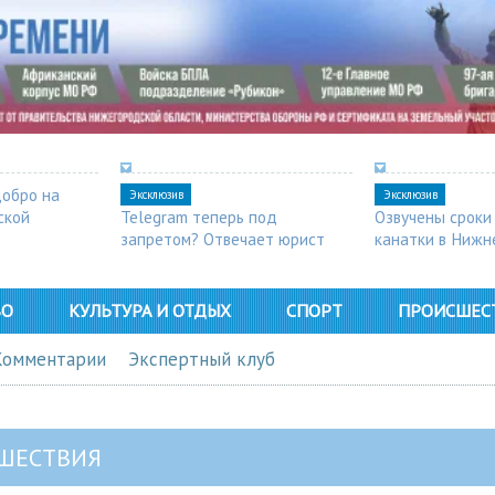
добро на
Эксклюзив
Эксклюзив
ской
Telegram теперь под
Озвучены сроки
запретом? Отвечает юрист
канатки в Нижн
ВО
КУЛЬТУРА И ОТДЫХ
СПОРТ
ПРОИСШЕС
Комментарии
Экспертный клуб
ШЕСТВИЯ