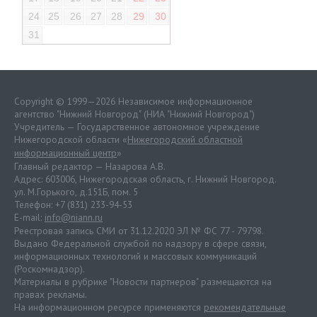
24
25
26
27
28
29
30
31
Copyright © 1999—2026 Независимое информационное
агентство "Нижний Новгород" (НИА "Нижний Новгород")
Учредитель — Государственное автономное учреждение
Нижегородской области «
Нижегородский областной
информационный центр
»
Главный редактор — Назарова А.В.
Адрес: 603006, Нижегородская область, г. Нижний Новгород.
ул. М.Горького, д.151Б, пом. 5
Телефон: +7 (831) 233-94-53
E-mail:
info@niann.ru
Реестровая запись СМИ от 31.12.2020 ЭЛ № ФС 77 - 79798.
Выдано Федеральной службой по надзору в сфере связи,
информационных технологий и массовых коммуникаций
(Роскомнадзор).
Материалы в рубрике "Новости партнеров" размещаются на
правах рекламы.
На информационном ресурсе применяются
рекомендательные