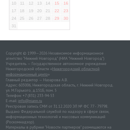
10
11
12
13
14
15
16
17
18
19
20
21
22
23
24
25
26
27
28
29
30
31
Copyright © 1999—2026 Независимое информационное
агентство "Нижний Новгород" (НИА "Нижний Новгород")
Учредитель — Государственное автономное учреждение
Нижегородской области «
Нижегородский областной
информационный центр
»
Главный редактор — Назарова А.В.
Адрес: 603006, Нижегородская область, г. Нижний Новгород.
ул. М.Горького, д.151Б, пом. 5
Телефон: +7 (831) 233-94-53
E-mail:
info@niann.ru
Реестровая запись СМИ от 31.12.2020 ЭЛ № ФС 77 - 79798.
Выдано Федеральной службой по надзору в сфере связи,
информационных технологий и массовых коммуникаций
(Роскомнадзор).
Материалы в рубрике "Новости партнеров" размещаются на