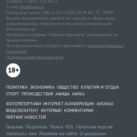
Телефон: +7 (831) 233-94-53
E-mail:
info@niann.ru
Реестровая запись СМИ от 31.12.2020 ЭЛ № ФС 77 - 79798.
Выдано Федеральной службой по надзору в сфере связи,
информационных технологий и массовых коммуникаций
(Роскомнадзор).
Материалы в рубрике "Новости партнеров" размещаются на
правах рекламы.
На информационном ресурсе применяются
рекомендательные
технологии
.
Политика конфиденциальности
18+
ПОЛИТИКА
ЭКОНОМИКА
ОБЩЕСТВО
КУЛЬТУРА И ОТДЫХ
СПОРТ
ПРОИСШЕСТВИЯ
АФИША
НАУКА
ФОТОРЕПОРТАЖИ
ИНТЕРНЕТ-КОНФЕРЕНЦИИ
АНОНСЫ
ВИДЕОКОНТЕНТ
ИНТЕРВЬЮ
КОММЕНТАРИИ
РЕЙТИНГ НОВОСТЕЙ
Главная
Подписка
Поиск
RSS
Печатная версия
Написать нам
Реклама на сайте
О редакции