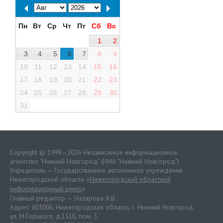
Пн
Вт
Ср
Чт
Пт
Сб
Вс
1
2
3
4
5
6
7
8
9
10
11
12
13
14
15
16
17
18
19
20
21
22
23
24
25
26
27
28
29
30
31
Copyright © 1999—2026 Независимое информационное
агентство "Нижний Новгород" (НИА "Нижний Новгород")
Учредитель — Государственное автономное учреждение
Нижегородской области «
Нижегородский областной
информационный центр
»
Главный редактор — Назарова А.В.
Адрес: 603006, Нижегородская область, г. Нижний Новгород.
ул. М.Горького, д.151Б, пом. 5