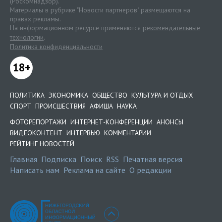
(Роскомнадзор).
Материалы в рубрике "Новости партнеров" размещаются на
правах рекламы.
На информационном ресурсе применяются
рекомендательные
технологии
.
Политика конфиденциальности
18+
ПОЛИТИКА
ЭКОНОМИКА
ОБЩЕСТВО
КУЛЬТУРА И ОТДЫХ
СПОРТ
ПРОИСШЕСТВИЯ
АФИША
НАУКА
ФОТОРЕПОРТАЖИ
ИНТЕРНЕТ-КОНФЕРЕНЦИИ
АНОНСЫ
ВИДЕОКОНТЕНТ
ИНТЕРВЬЮ
КОММЕНТАРИИ
РЕЙТИНГ НОВОСТЕЙ
Главная
Подписка
Поиск
RSS
Печатная версия
Написать нам
Реклама на сайте
О редакции