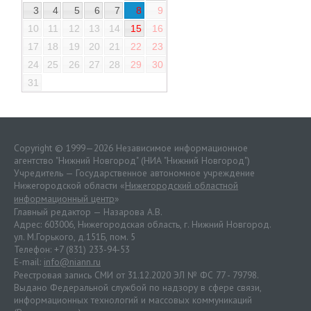
3
4
5
6
7
8
9
10
11
12
13
14
15
16
17
18
19
20
21
22
23
24
25
26
27
28
29
30
31
Copyright © 1999—2026 Независимое информационное
агентство "Нижний Новгород" (НИА "Нижний Новгород")
Учредитель — Государственное автономное учреждение
Нижегородской области «
Нижегородский областной
информационный центр
»
Главный редактор — Назарова А.В.
Адрес: 603006, Нижегородская область, г. Нижний Новгород.
ул. М.Горького, д.151Б, пом. 5
Телефон: +7 (831) 233-94-53
E-mail:
info@niann.ru
Реестровая запись СМИ от 31.12.2020 ЭЛ № ФС 77 - 79798.
Выдано Федеральной службой по надзору в сфере связи,
информационных технологий и массовых коммуникаций