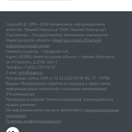
Copyright © 1999—2026 Независимое информационное
агентство "Нижний Новгород" (НИА "Нижний Новгород")
Учредитель — Государственное автономное учреждение
Нижегородской области «
Нижегородский областной
информационный центр
»
Главный редактор — Назарова А.В.
Адрес: 603006, Нижегородская область, г. Нижний Новгород.
ул. М.Горького, д.151Б, пом. 5
Телефон: +7 (831) 233-94-53
E-mail:
info@niann.ru
Реестровая запись СМИ от 31.12.2020 ЭЛ № ФС 77 - 79798.
Выдано Федеральной службой по надзору в сфере связи,
информационных технологий и массовых коммуникаций
(Роскомнадзор).
Материалы в рубрике "Новости партнеров" размещаются на
правах рекламы.
На информационном ресурсе применяются
рекомендательные
технологии
.
Политика конфиденциальности