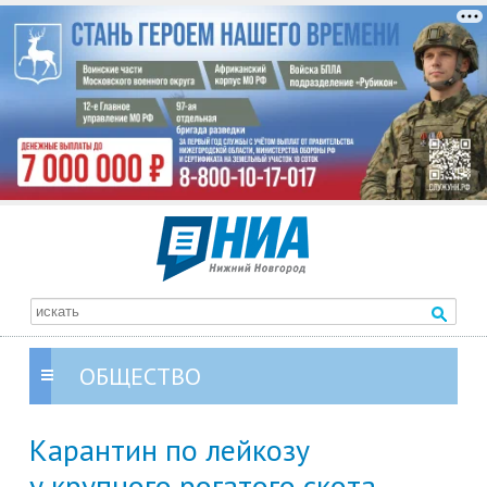
ОБЩЕСТВО
Карантин по лейкозу
у крупного рогатого скота